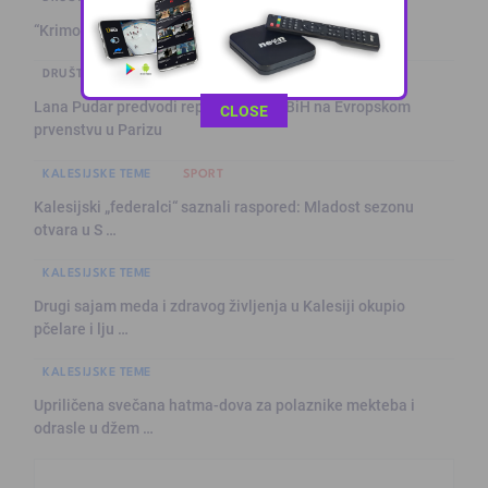
“Krimolovci” u julu zaprimili 301 poziv
DRUŠTVO I POLITIKA
Lana Pudar predvodi reprezentaciju BiH na Evropskom
This popup will close in:
10
CLOSE
prvenstvu u Parizu
KALESIJSKE TEME
SPORT
Kalesijski „federalci“ saznali raspored: Mladost sezonu
otvara u S …
KALESIJSKE TEME
Drugi sajam meda i zdravog življenja u Kalesiji okupio
pčelare i lju …
KALESIJSKE TEME
Upriličena svečana hatma-dova za polaznike mekteba i
odrasle u džem …