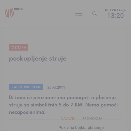
ČETVRTAK,6
13:20
OZNAKA
poskupljenje struje
KALESIJSKE TEME
26.jul.2011
Država će penzionerima pomagati u plaćanju
struje sa simboličnih 5 do 7 KM. Nema pomoći
nezaposlenima!
NAJAVE
PROMOCIJA
Poziv na bojkot plaćanja