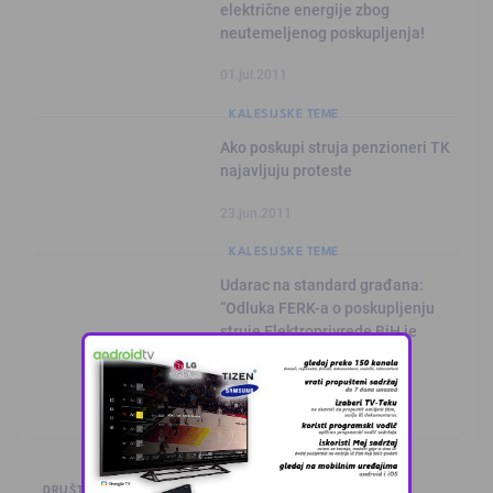
električne energije zbog
neutemeljenog poskupljenja!
01.jul.2011
KALESIJSKE TEME
Ako poskupi struja penzioneri TK
najavljuju proteste
23.jun.2011
KALESIJSKE TEME
Udarac na standard građana:
“Odluka FERK-a o poskupljenju
struje Elektroprivrede BiH je
nelegalna”
15.jun.2011
DRUŠTVO I POLITIKA