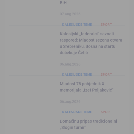
BiH
07.aug.2026
KALESIJSKE TEME
SPORT
Kalesijski „federalci“ saznali
raspored: Mladost sezonu otvara
u Srebreniku, Bosna na startu
dočekuje Čelić
06.aug.2026
KALESIJSKE TEME
SPORT
Mladost 78 pobjednik X
memorijala „Izet Poljaković“
06.aug.2026
KALESIJSKE TEME
SPORT
Domaćinu pripao tradicionalni
„Slogin turnir“