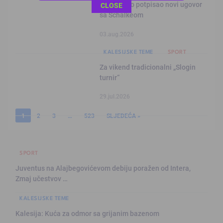
This popup will close in:
10
Edin Džeko potpisao novi ugovor
CLOSE
sa Schalkeom
03.aug.2026
KALESIJSKE TEME
SPORT
Za vikend tradicionalni „Slogin
turnir“
29.jul.2026
1
2
3
…
523
SLJEDEĆA »
SPORT
Juventus na Alajbegovićevom debiju poražen od Intera,
Zmaj učestvov …
KALESIJSKE TEME
Kalesija: Kuća za odmor sa grijanim bazenom