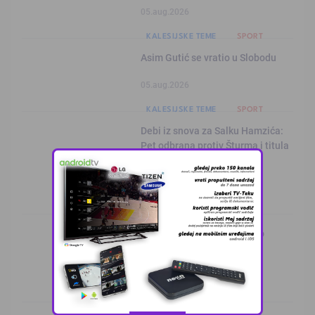
05.aug.2026
KALESIJSKE TEME
SPORT
Asim Gutić se vratio u Slobodu
05.aug.2026
KALESIJSKE TEME
SPORT
Debi iz snova za Salku Hamzića:
Pet odbrana protiv Šturma i titula
igrača utakmice
04.aug.2026
SPORT
Barbarez u Grčkoj pronašao
novog Zmaja
03.aug.2026
SPORT