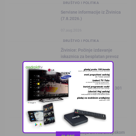
DRUŠTVO I POLITIKA
Servisne informacije iz Živinica
(7.8.2026.)
07.aug.2026
DRUŠTVO I POLITIKA
Živinice: Počinje izdavanje
iskaznica za besplatan prevoz
06.aug.2026
DRUŠTVO I POLITIKA
“Krimolovci” u julu zaprimili 301
poziv
06.aug.2026
DRUŠTVO I POLITIKA
Lana Pudar predvodi
reprezentaciju BiH na Evropskom
This popup will close in:
10