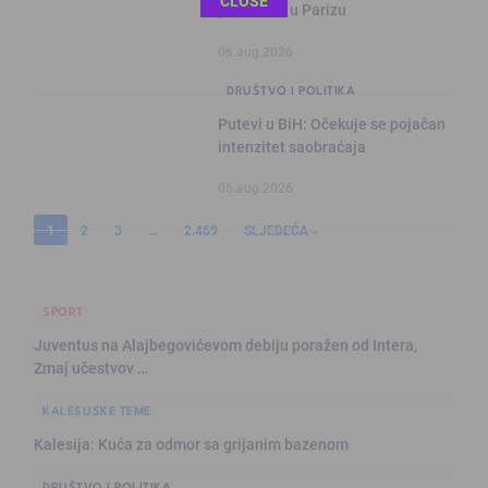
CLOSE
prvenstvu u Parizu
06.aug.2026
DRUŠTVO I POLITIKA
Putevi u BiH: Očekuje se pojačan
intenzitet saobraćaja
06.aug.2026
1
2
3
…
2.469
SLJEDEĆA »
SPORT
Juventus na Alajbegovićevom debiju poražen od Intera,
Zmaj učestvov …
KALESIJSKE TEME
Kalesija: Kuća za odmor sa grijanim bazenom
DRUŠTVO I POLITIKA