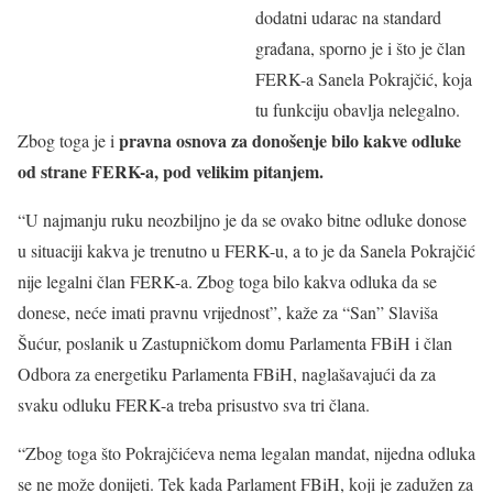
dodatni udarac na standard
građana, sporno je i što je član
FERK-a Sanela Pokrajčić, koja
tu funkciju obavlja nelegalno.
pravna osnova za donošenje bilo kakve odluke
Zbog toga je i
od strane FERK-a, pod velikim pitanjem.
“U najmanju ruku neozbiljno je da se ovako bitne odluke donose
u situaciji kakva je trenutno u FERK-u, a to je da Sanela Pokrajčić
nije legalni član FERK-a. Zbog toga bilo kakva odluka da se
donese, neće imati pravnu vrijednost”, kaže za “San” Slaviša
Šućur, poslanik u Zastupničkom domu Parlamenta FBiH i član
Odbora za energetiku Parlamenta FBiH, naglašavajući da za
svaku odluku FERK-a treba prisustvo sva tri člana.
“Zbog toga što Pokrajčićeva nema legalan mandat, nijedna odluka
se ne može donijeti. Tek kada Parlament FBiH, koji je zadužen za