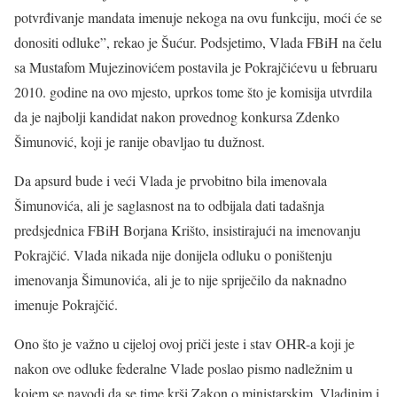
potvrđivanje mandata imenuje nekoga na ovu funkciju, moći će se
donositi odluke”, rekao je Šućur. Podsjetimo, Vlada FBiH na čelu
sa Mustafom Mujezinovićem postavila je Pokrajčićevu u februaru
2010. godine na ovo mjesto, uprkos tome što je komisija utvrdila
da je najbolji kandidat nakon provednog konkursa Zdenko
Šimunović, koji je ranije obavljao tu dužnost.
Da apsurd bude i veći Vlada je prvobitno bila imenovala
Šimunovića, ali je saglasnost na to odbijala dati tadašnja
predsjednica FBiH Borjana Krišto, insistirajući na imenovanju
Pokrajčić. Vlada nikada nije donijela odluku o poništenju
imenovanja Šimunovića, ali je to nije spriječilo da naknadno
imenuje Pokrajčić.
Ono što je važno u cijeloj ovoj priči jeste i stav OHR-a koji je
nakon ove odluke federalne Vlade poslao pismo nadležnim u
kojem se navodi da se time krši Zakon o ministarskim, Vladinim i