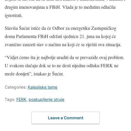
drugim imenovanjima u FBiH. Vlada je to međutim odlučila
ignorirati.
Slaviša Šućur ističe da će Odbor za energetiku Zastupničkog
doma Parlamenta FBiH održati sjednicu 21. juna na kojoj će
zvanično zauzeti stav o načinu na koji će se riješiti ova situacija.
“Vidjet ćemo šta je najbolje uraditi da se prevaziđe ovaj problem.
U svakom slučaju dok se to ne desti nijednu odluku FERK ne
može donijeti”, istakao je Šućur.
Categories:
Kalesijske teme
Tags:
FERK
,
poskupljenje struje
Leave a Comment