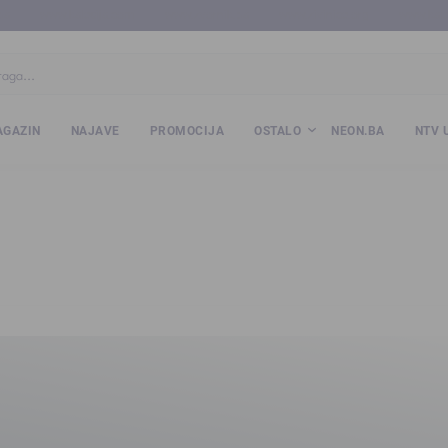
ba
www.kalesija.com
www.zvornik.ba
www.zivinice.org
www.kale
GAZIN
NAJAVE
PROMOCIJA
OSTALO
NEON.BA
NTV 