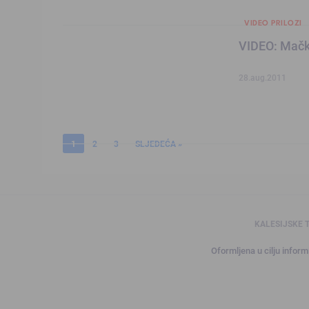
VIDEO PRILOZI
VIDEO: Mačka
28.aug.2011
1
2
3
SLJEDEĆA »
KALESIJSKE 
Oformljena u cilju informi