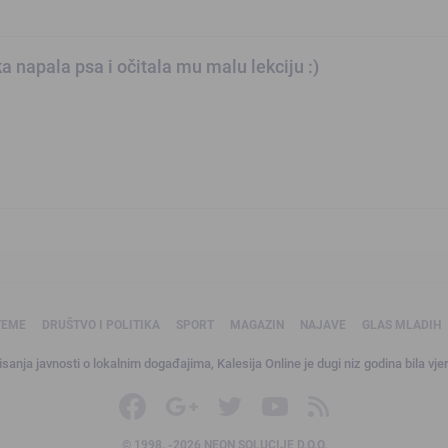
 napala psa i očitala mu malu lekciju :)
TEME
DRUŠTVO I POLITIKA
SPORT
MAGAZIN
NAJAVE
GLAS MLADIH
sanja javnosti o lokalnim događajima, Kalesija Online je dugi niz godina bila vjer
© 1998. -2026 NEON SOLUCIJE D.O.O.