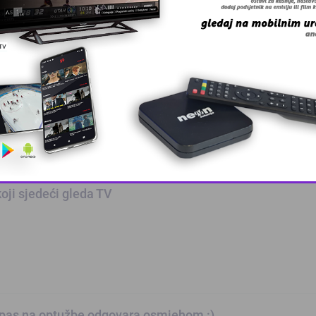
 na svijetu, pronađite ga i na facebooku -FOTO-
This popup will close in:
10
oji sjedeći gleda TV
 pas na optužbe odgovara osmjehom :)