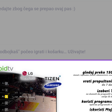
dajte zbog čega se prepao ovaj pas :)
odbojkaš” počeo igrati i košarku… Uživajte!
e voli maslac od kikirikija kao ovaj pas :)