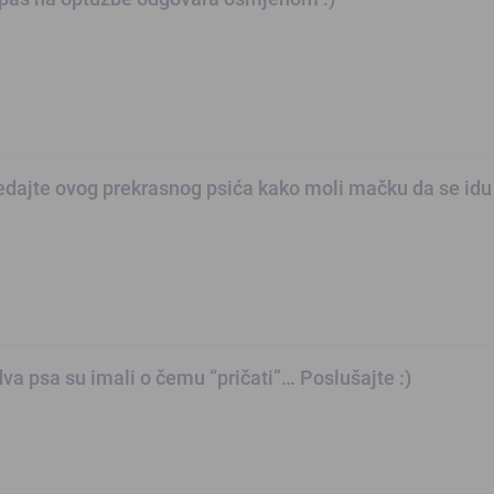
dajte ovog prekrasnog psića kako moli mačku da se idu 
va psa su imali o čemu “pričati”… Poslušajte :)