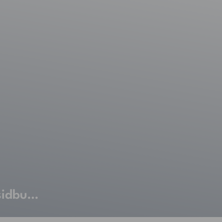
sidbu…