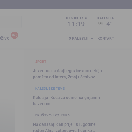
sija.co.ba
KALESIJA
NEDJELJA,9
11:19
4°
UŽIVO
O KALESIJI
KONTAKT
SPORT
Juventus na Alajbegovićevom debiju
poražen od Intera, Zmaj učestvov …
KALESIJSKE TEME
Kalesija: Kuća za odmor sa grijanim
bazenom
DRUŠTVO I POLITIKA
Na današnji dan prije 101. godine
rođen Alija Izetbegović, lider ko …