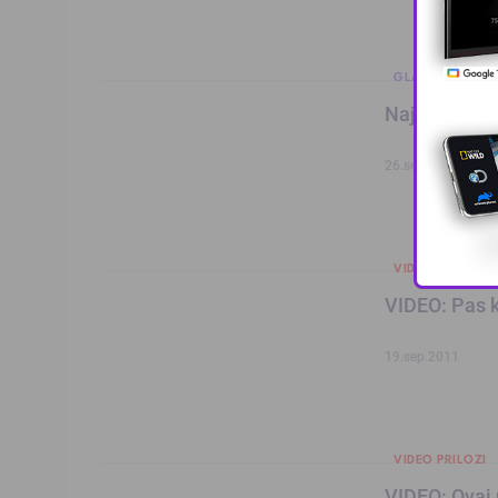
GLAS MLADIH
Najslađi pas
26.sep.2011
VIDEO PRILOZI
VIDEO: Pas k
19.sep.2011
VIDEO PRILOZI
VIDEO: Ovaj