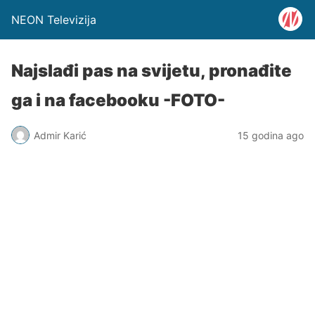
NEON Televizija
Najslađi pas na svijetu, pronađite
ga i na facebooku -FOTO-
Admir Karić
15 godina ago