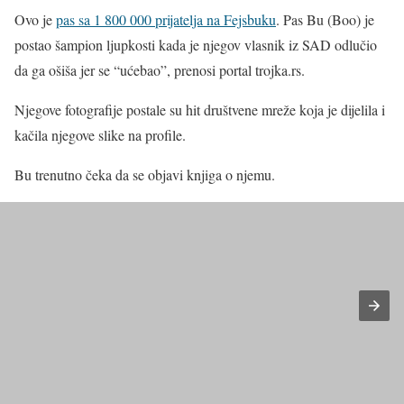
Ovo je
pas sa 1 800 000 prijatelja na Fejsbuku
. Pas Bu (Boo) je
postao šampion ljupkosti kada je njegov vlasnik iz SAD odlučio
da ga ošiša jer se “ućebao”, prenosi portal trojka.rs.
Njegove fotografije postale su hit društvene mreže koja je dijelila i
kačila njegove slike na profile.
Bu trenutno čeka da se objavi knjiga o njemu.