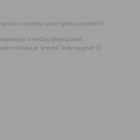
ku raspravu o nečemu samo njima poznatom?!
spravljaju” o nečkoj njihovoj temi…
 video snimka je “preveo” ovaj razgovor 🙂