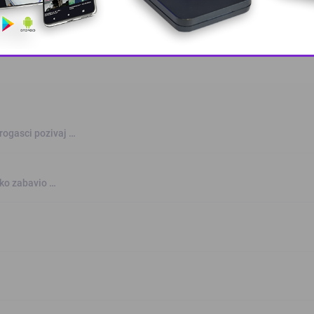
This popup will close in:
10
rogasci pozivaj …
nko zabavio …