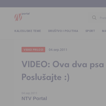
www.ntv.
KALESIJSKE TEME
DRUŠTVO I POLITIKA
SPORT
MA
04.sep.2011
VIDEO PRILOZI
VIDEO: Ova dva psa 
Poslušajte :)
04.sep.2011
NTV Portal