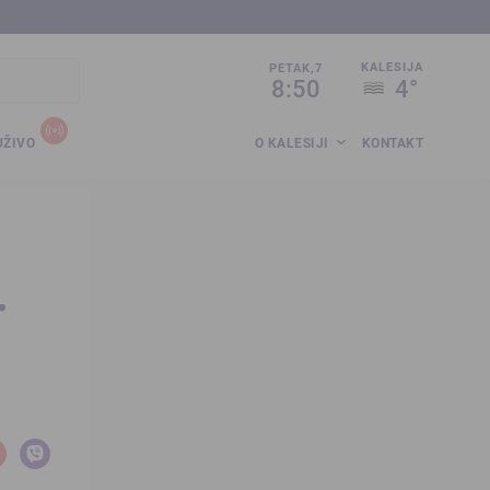
sija.co.ba
KALESIJA
PETAK,7
8:50
4°
UŽIVO
O KALESIJI
KONTAKT
…