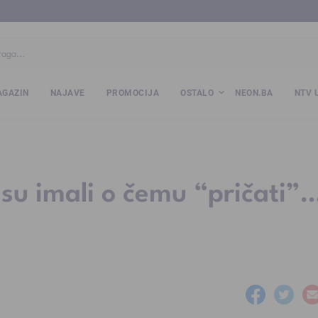
ba
www.kalesija.com
www.zvornik.ba
www.zivinice.org
www.kale
GAZIN
NAJAVE
PROMOCIJA
OSTALO
NEON.BA
NTV 
su imali o čemu “pričati”