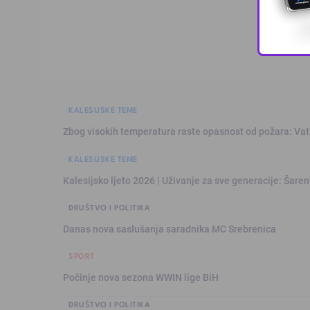
KALESIJSKE TEME
Zbog visokih temperatura raste opasnost od požara: Vat
KALESIJSKE TEME
Kalesijsko ljeto 2026 | Uživanje za sve generacije: Šare
DRUŠTVO I POLITIKA
Danas nova saslušanja saradnika MC Srebrenica
SPORT
Počinje nova sezona WWIN lige BiH
DRUŠTVO I POLITIKA