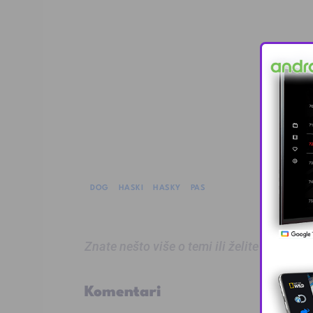
DOG
HASKI
HASKY
PAS
Znate nešto više o temi ili želite prijaviti
Komentari