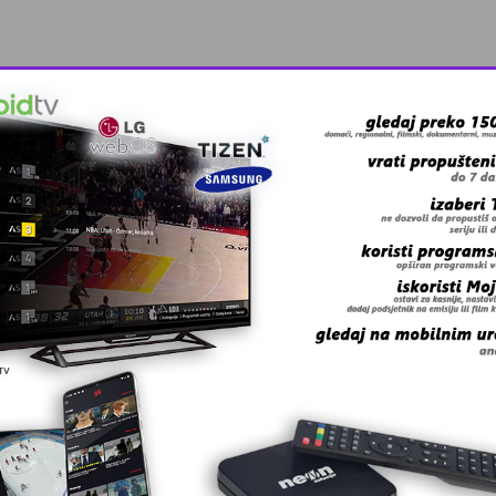
 grešku u tekstu?