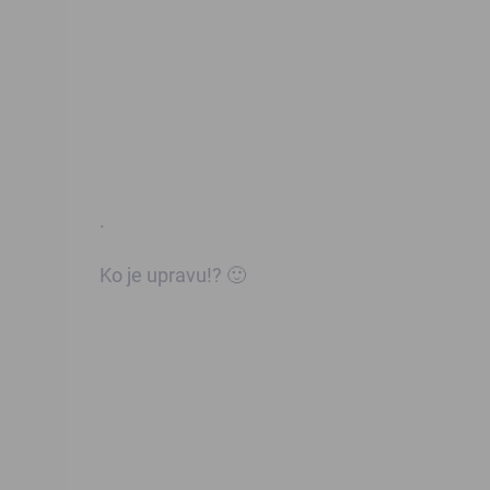
.
Ko je upravu!? 🙂