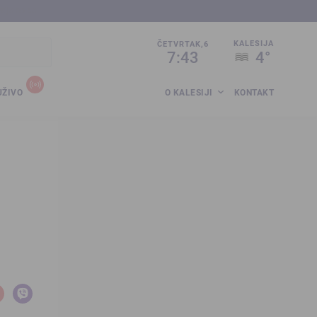
sija.co.ba
KALESIJA
ČETVRTAK,6
7:43
4°
UŽIVO
O KALESIJI
KONTAKT