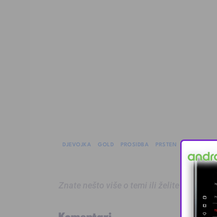
DJEVOJKA
GOLD
PROSIDBA
PRSTEN
RING
Znate nešto više o temi ili želite prijaviti
Komentari