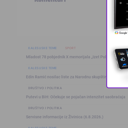
KALESIJSKE TEME
SPORT
Mladost 78 pobjednik X memorijala „Izet Poljaković“
KALESIJSKE TEME
Edin Ramić nosilac liste za Narodnu skupštinu RS-a, Ram
DRUŠTVO I POLITIKA
Putevi u BiH: Očekuje se pojačan intenzitet saobraćaja
DRUŠTVO I POLITIKA
Servisne informacije iz Živinica (6.8.2026.)
KALESIJSKE TEME