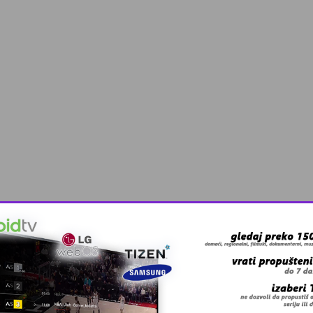
 grešku u tekstu?