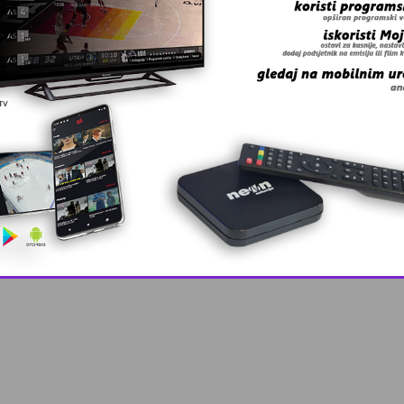
iz Salkić id …
This popup will close in:
10