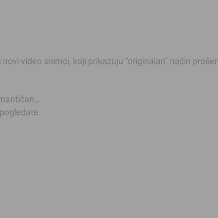
ovi video snimci, koji prikazuju “originalan” način proše
romantičan…
 pogledate.