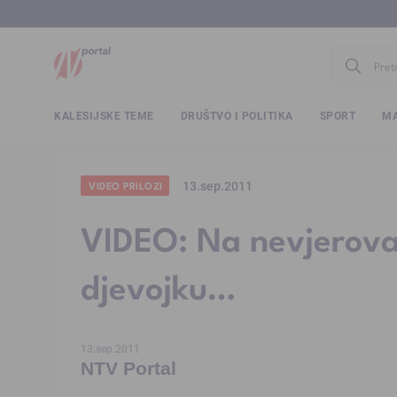
www.ntv.
KALESIJSKE TEME
DRUŠTVO I POLITIKA
SPORT
MA
13.sep.2011
VIDEO PRILOZI
VIDEO: Na nevjerova
djevojku…
13.sep.2011
NTV Portal