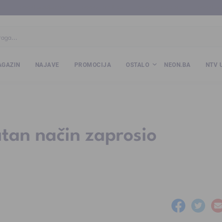
ba
www.kalesija.com
www.zvornik.ba
www.zivinice.org
www.kale
GAZIN
NAJAVE
PROMOCIJA
OSTALO
NEON.BA
NTV 
tan način zaprosio