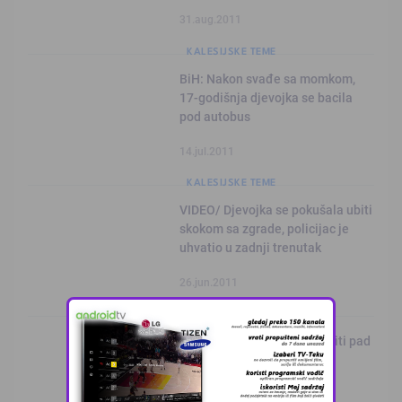
31.aug.2011
KALESIJSKE TEME
BiH: Nakon svađe sa momkom,
17-godišnja djevojka se bacila
pod autobus
14.jul.2011
KALESIJSKE TEME
VIDEO/ Djevojka se pokušala ubiti
skokom sa zgrade, policijac je
uhvatio u zadnji trenutak
26.jun.2011
VIDEO PRILOZI
VIDEO: Može li neko objasniti pad
ove djevojke!?! :)
21.jun.2011