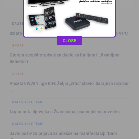
DRUŠTVO I POLITIKA
Izdato narandžasto upozorenje: Sutra temperature i do 41°C
This popup will close in:
11
CLOSE
SPORT
Gjergja saopštio spisak za duele sa Italijom i Litvanijom:
Selektor r …
SPORT
Početak WWIN lige BiH: Željin „vrtić“ slavio, Sarajevo razočar
…
KALESIJSKE TEME
Napadnuta djevojka u Živinicama, osumnjičeni priveden
KALESIJSKE TEME
Javni poziv za prijavu za učešće na manifestaciji “Dani