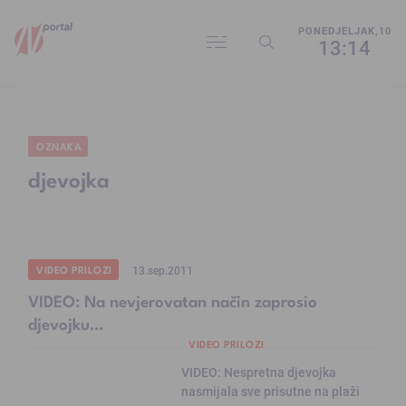
PONEDJELJAK,10
13:14
OZNAKA
djevojka
VIDEO PRILOZI
13.sep.2011
VIDEO: Na nevjerovatan način zaprosio
djevojku…
VIDEO PRILOZI
VIDEO: Nespretna djevojka
nasmijala sve prisutne na plaži