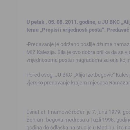
U petak , 05. 08. 2011. godine, u JU BKC „Al
temu „Propisi i vrijednosti posta“. Predavač
-Predavanje je održano poslije džume namaza, 
MIZ Kalesija. Bila je ovo dobra prilika da se v
vrijednostima posta i nagradama za one koji
Pored ovog, JU BKC „Alija Izetbegović“ Kalesij
vjersko predavanje krajem mjeseca Ramaza
Esnaf ef. Imamović rođen je 7. juna 1979. godi
Behram-begovu medresu u Tuzli 1998. godine,
godina do odlaska na studije u Medinu, i to na