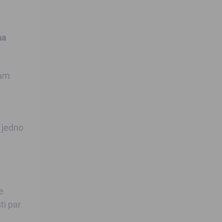
na
mam
š jedno
e
ti par