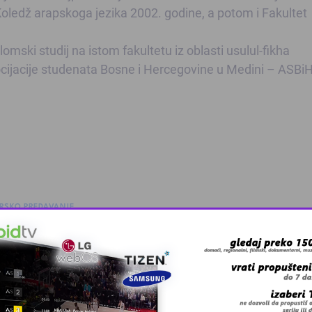
Koledž arapskoga jezika 2002. godine, a potom i Fakultet
omski studij na istom fakultetu iz oblasti usulul-fikha
ocijacije studenata Bosne i Hercegovine u Medini – ASB
RSKO PREDAVANJE
 grešku u tekstu?