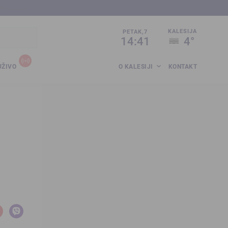
sija.co.ba
KALESIJA
PETAK,7
14:41
4°
UŽIVO
O KALESIJI
KONTAKT