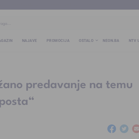
ba
www.kalesija.com
www.zvornik.ba
www.zivinice.org
www.kale
GAZIN
NAJAVE
PROMOCIJA
OSTALO
NEON.BA
NTV 
ržano predavanje na temu
 posta“