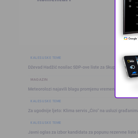
KALESIJSKE TEME
Dževad Hadžić nosilac SDP-ove liste za Skupštinu Tuzl
MAGAZIN
Meteorolozi najavili blagu promjenu vremena: Sutra plju
KALESIJSKE TEME
Za ugodnije ljeto: Klima servis „Ćiro“ na usluzi građanim
KALESIJSKE TEME
Javni oglas za izbor kandidata za popunu rezervne liste 