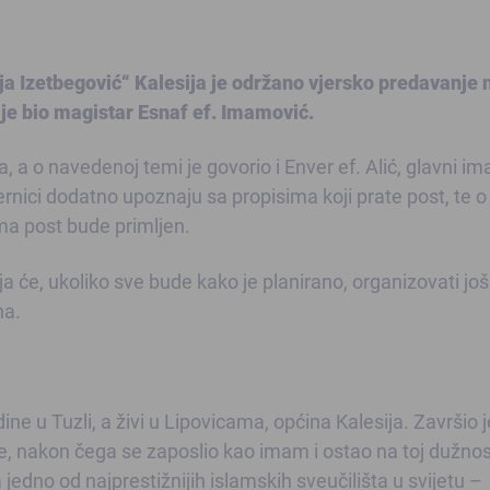
ija Izetbegović“ Kalesija je održano vjersko predavanje 
 je bio magistar Esnaf ef. Imamović.
a o navedenoj temi je govorio i Enver ef. Alić, glavni i
jernici dodatno upoznaju sa propisima koji prate post, te o
ma post bude primljen.
a će, ukoliko sve bude kako je planirano, organizovati jo
na.
ne u Tuzli, a živi u Lipovicama, općina Kalesija. Završio j
 nakon čega se zaposlio kao imam i ostao na toj dužnos
 jedno od najprestižnijih islamskih sveučilišta u svijetu –