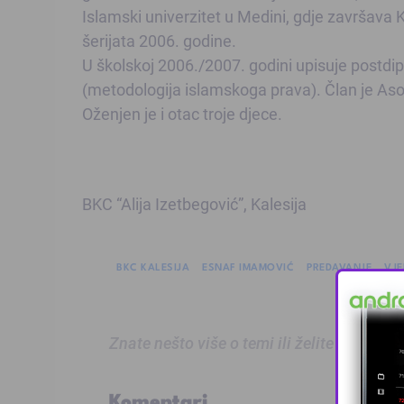
Islamski univerzitet u Medini, gdje završava 
šerijata 2006. godine.
U školskoj 2006./2007. godini upisuje postdipl
(metodologija islamskoga prava). Član je As
Oženjen je i otac troje djece.
BKC “Alija Izetbegović”, Kalesija
BKC KALESIJA
ESNAF IMAMOVIĆ
PREDAVANJE
VJE
Znate nešto više o temi ili želite prijaviti
Komentari