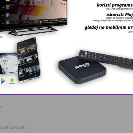
anskog kanton …
skovi i grmljav …
This popup will close in:
10
a
kvalifikovanih …