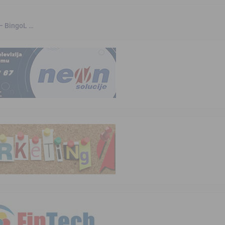
 – BingoL …