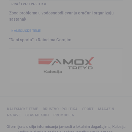
DRUŠTVO I POLITIKA
Zbog problema u vodosnabdijevanju građani organizuju
sastanak
KALESIJSKE TEME
“Dani sporta” u Raincima Gornjim
KALESIJSKE TEME
DRUŠTVO I POLITIKA
SPORT
MAGAZIN
NAJAVE
GLAS MLADIH
PROMOCIJA
Oformljena u cilju informisanja javnosti o lokalnim događajima, Kalesija
Online je dugi niz godina bila vjerni pratilac svojih čitaoca.