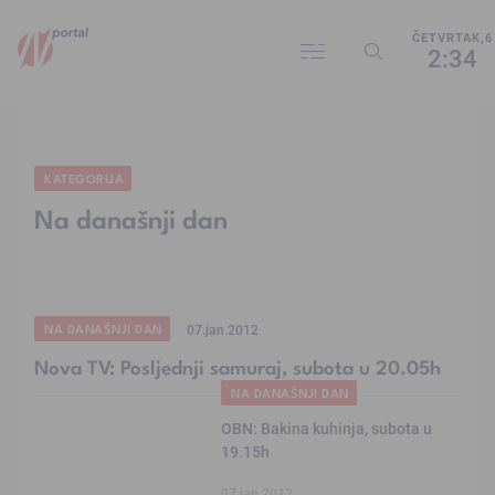
ČETVRTAK,6
2:34
KATEGORIJA
Na današnji dan
NA DANAŠNJI DAN
07.jan.2012
Nova TV: Posljednji samuraj, subota u 20.05h
NA DANAŠNJI DAN
OBN: Bakina kuhinja, subota u
19.15h
07.jan.2012