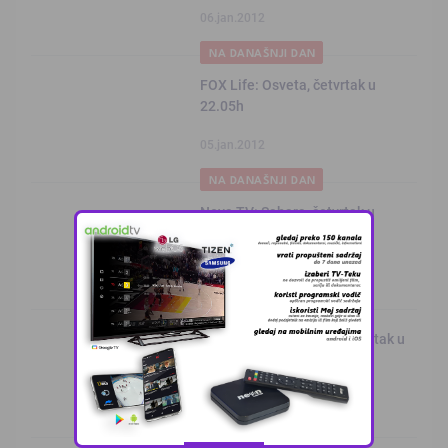
06.jan.2012
NA DANAŠNJI DAN
FOX Life: Osveta, četvrtak u
22.05h
05.jan.2012
NA DANAŠNJI DAN
Nova TV: Sahara, četvrtak u
23.05h
05.jan.2012
NA DANAŠNJI DAN
RTL: Odbjegla porota, četvrtak u
21.55h
05.jan.2012
NA DANAŠNJI DAN