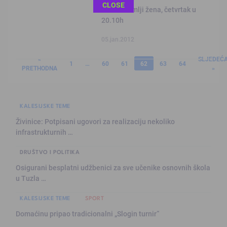
This popup will close in:
11
CLOSE
FTV: U zemlji žena, četvrtak u
20.10h
05.jan.2012
«
SLJEDEĆ
1
…
60
61
62
63
64
PRETHODNA
»
KALESIJSKE TEME
Živinice: Potpisani ugovori za realizaciju nekoliko
infrastrukturnih …
DRUŠTVO I POLITIKA
Osigurani besplatni udžbenici za sve učenike osnovnih škola
u Tuzla …
KALESIJSKE TEME
SPORT
Domaćinu pripao tradicionalni „Slogin turnir“