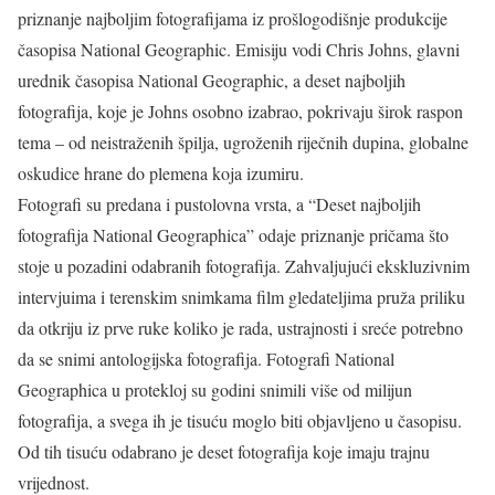
priznanje najboljim fotografijama iz prošlogodišnje produkcije
časopisa National Geographic. Emisiju vodi Chris Johns, glavni
urednik časopisa National Geographic, a deset najboljih
fotografija, koje je Johns osobno izabrao, pokrivaju širok raspon
tema – od neistraženih špilja, ugroženih riječnih dupina, globalne
oskudice hrane do plemena koja izumiru.
Fotografi su predana i pustolovna vrsta, a “Deset najboljih
fotografija National Geographica” odaje priznanje pričama što
stoje u pozadini odabranih fotografija. Zahvaljujući ekskluzivnim
intervjuima i terenskim snimkama film gledateljima pruža priliku
da otkriju iz prve ruke koliko je rada, ustrajnosti i sreće potrebno
da se snimi antologijska fotografija. Fotografi National
Geographica u protekloj su godini snimili više od milijun
fotografija, a svega ih je tisuću moglo biti objavljeno u časopisu.
Od tih tisuću odabrano je deset fotografija koje imaju trajnu
vrijednost.