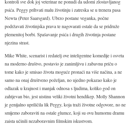
kontroli sve dok joj veterinar ne ponudi da udomi zlostavljanog
psića. Peggy prihvati malu životinju i zatreska se u trenera pasa
Newta (Peter Saarsgard). Ubrzo postane veganka, počne
podržavati životinjska prava te nagovarati ostale da se pridruže
plemenitoj borbi. Spašavanje psića i drugih životinja postane
njezina strast.
Mike White, scenarist i redatelj ove inteligentne komedije i osvrta
na moderno društvo, postavio je zanimljivu i zabavnu priču o
tome kako je smisao života moguće pronaći na više načina, a ne
samo na onaj društveno poželjan, no ujedno pokazao kako je
odlazak u krajnost i manjak odnosa s ljudima, koliko god on
zahtjevan bio, jest uistinu veliki životni hendikep. Molly Shannon
je genijalno upriličila lik Peggy, koja traži životne odgovore, no ne
smijemo zaboraviti na ostale glumce, koji su ovu humornu dramu
zaista učinili nezaboravnim filmskim iskustvom.