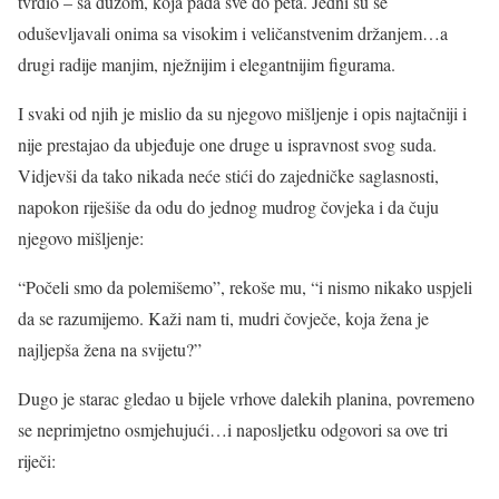
tvrdio – sa dužom, koja pada sve do peta. Jedni su se
oduševljavali onima sa visokim i veličanstvenim držanjem…a
drugi radije manjim, nježnijim i elegantnijim figurama.
I svaki od njih je mislio da su njegovo mišljenje i opis najtačniji i
nije prestajao da ubjeđuje one druge u ispravnost svog suda.
Vidjevši da tako nikada neće stići do zajedničke saglasnosti,
napokon riješiše da odu do jednog mudrog čovjeka i da čuju
njegovo mišljenje:
“Počeli smo da polemišemo”, rekoše mu, “i nismo nikako uspjeli
da se razumijemo. Kaži nam ti, mudri čovječe, koja žena je
najljepša žena na svijetu?”
Dugo je starac gledao u bijele vrhove dalekih planina, povremeno
se neprimjetno osmjehujući…i naposljetku odgovori sa ove tri
riječi: