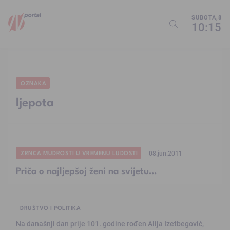
SUBOTA,8
10:15
OZNAKA
ljepota
ZRNCA MUDROSTI U VREMENU LUDOSTI
08.jun.2011
Priča o najljepšoj ženi na svijetu…
DRUŠTVO I POLITIKA
Na današnji dan prije 101. godine rođen Alija Izetbegović,