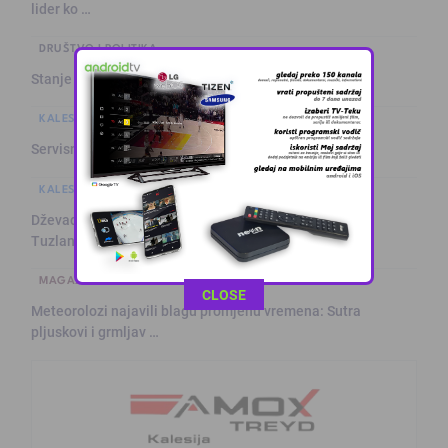
lider ko …
DRUŠTVO I POLITIKA
Stanje na putevima
KALESIJSKE TEME
Servisne informacije iz Kalesije (8.8.2026.)
KALESIJSKE TEME
Dževad Hadžić nosilac SDP-ove liste za Skupštinu
Tuzlanskog kanton …
MAGAZIN
This popup will close in:
11
CLOSE
Meteorolozi najavili blagu promjenu vremena: Sutra
pljuskovi i grmljav …