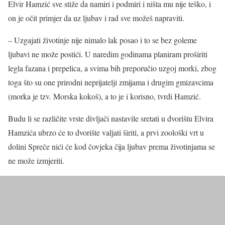
Elvir Hamzić sve stiže da namiri i podmiri i ništa mu nije teško, i
on je očit primjer da uz ljubav i rad sve možeš napraviti.
– Uzgajati životinje nije nimalo lak posao i to se bez goleme
ljubavi ne može postići. U naredim godinama planiram proširiti
legla fazana i prepelica, a svima bih preporučio uzgoj morki, zbog
toga što su one prirodni neprijatelji zmijama i drugim gmizavcima
(morka je tzv. Morska kokoš), a to je i korisno, tvrdi Hamzić.
Budu li se različite vrste divljači nastavile sretati u dvorištu Elvira
Hamzića ubrzo će to dvorište valjati širiti, a prvi zoološki vrt u
dolini Spreče nići će kod čovjeka čija ljubav prema životinjama se
ne može izmjeriti.