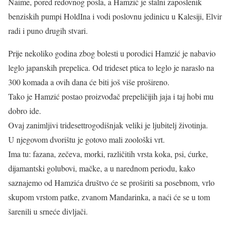
Naime, pored redovnog posla, a Hamzić je stalni zaposlenik
benziskih pumpi HoldIna i vodi poslovnu jedinicu u Kalesiji, Elvir
radi i puno drugih stvari.
Prije nekoliko godina zbog bolesti u porodici Hamzić je nabavio
leglo japanskih prepelica. Od trideset ptica to leglo je naraslo na
300 komada a ovih dana će biti još više prošireno.
Tako je Hamzić postao proizvođač prepeličijih jaja i taj hobi mu
dobro ide.
Ovaj zanimljivi tridesettrogodišnjak veliki je ljubitelj životinja.
U njegovom dvorištu je gotovo mali zoološki vrt.
Ima tu: fazana, zečeva, morki, različitih vrsta koka, psi, ćurke,
dijamantski golubovi, mačke, a u narednom periodu, kako
saznajemo od Hamzića društvo će se proširiti sa posebnom, vrlo
skupom vrstom patke, zvanom Mandarinka, a naći će se u tom
šarenili u srneće divljači.