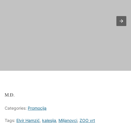
M.Đ.
Categories:
Promocija
Tags:
Elvir Hamzić
,
kalesija
,
Miljanovci
,
ZOO vrt