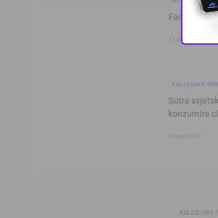
GLAS MLADIH
Facebook! Ko
11.aug.2011
KALESIJSKE TEM
Sutra svjets
konzumira ci
30.maj.2011
KALESIJSKE 