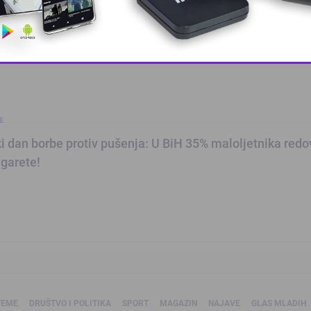
risnici znaju zašto…
This popup will close in:
9
E
ki dan borbe protiv pušenja: U BiH 35% maloljetnika red
garete!
TEME
DRUŠTVO I POLITIKA
SPORT
MAGAZIN
NAJAVE
GLAS MLADIH