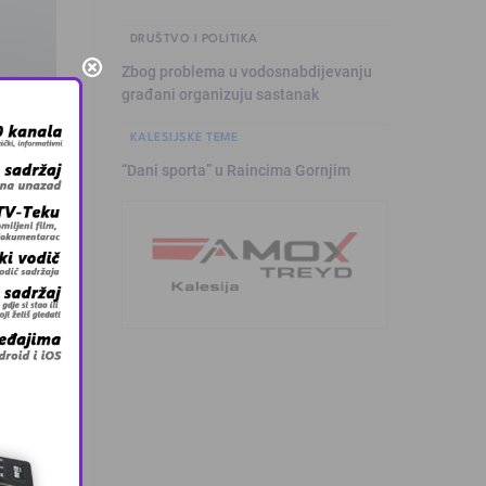
DRUŠTVO I POLITIKA
Zbog problema u vodosnabdijevanju
građani organizuju sastanak
KALESIJSKE TEME
“Dani sporta” u Raincima Gornjim