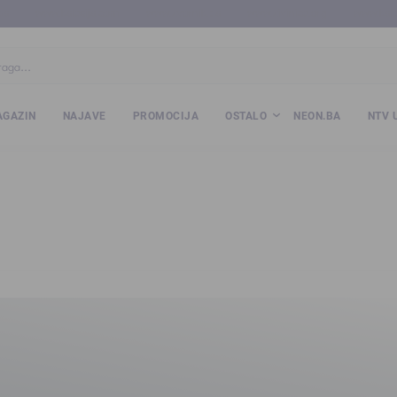
ba
www.kalesija.com
www.zvornik.ba
www.zivinice.org
www.kale
GAZIN
NAJAVE
PROMOCIJA
OSTALO
NEON.BA
NTV 