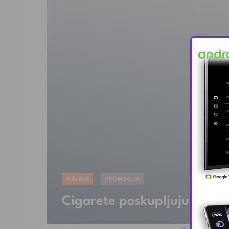
NAJAVE
PROMOCIJA
01.okt.2011
Cigarete poskupljuju od 1. 