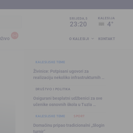
sija.co.ba
KALESIJA
SRIJEDA,5
23:20
4°
UŽIVO
O KALESIJI
KONTAKT
KALESIJSKE TEME
Živinice: Potpisani ugovori za
realizaciju nekoliko infrastrukturnih …
DRUŠTVO I POLITIKA
Osigurani besplatni udžbenici za sve
učenike osnovnih škola u Tuzla …
KALESIJSKE TEME
SPORT
Domaćinu pripao tradicionalni „Slogin
turnir“