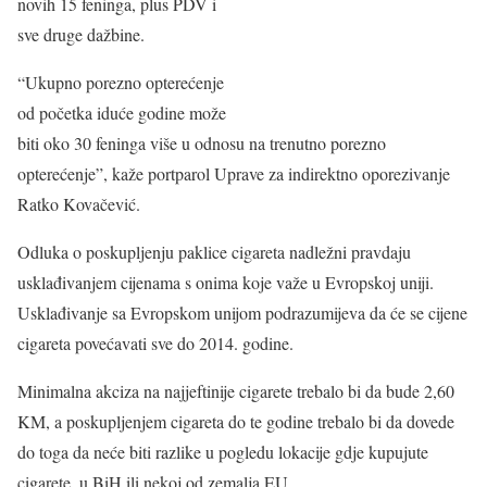
novih 15 feninga, plus PDV i
sve druge dažbine.
“Ukupno porezno opterećenje
od početka iduće godine može
biti oko 30 feninga više u odnosu na trenutno porezno
opterećenje”, kaže portparol Uprave za indirektno oporezivanje
Ratko Kovačević.
Odluka o poskupljenju paklice cigareta nadležni pravdaju
usklađivanjem cijenama s onima koje važe u Evropskoj uniji.
Usklađivanje sa Evropskom unijom podrazumijeva da će se cijene
cigareta povećavati sve do 2014. godine.
Minimalna akciza na najjeftinije cigarete trebalo bi da bude 2,60
KM, a poskupljenjem cigareta do te godine trebalo bi da dovede
do toga da neće biti razlike u pogledu lokacije gdje kupujute
cigarete, u BiH ili nekoj od zemalja EU.