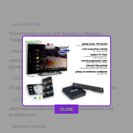
KALESIJSKE TEME
Dževad Hadžić nosilac SDP-ove liste za Skupštinu
Tuzlanskog kanton …
MAGAZIN
Meteorolozi najavili blagu promjenu vremena: Sutra
pljuskovi i grmljav …
KALESIJSKE TEME
Za ugodnije ljeto: Klima servis „Ćiro“ na usluzi građanima
KALESIJSKE TEME
Javni oglas za izbor kandidata za popunu rezervne liste
This popup will close in:
11
CLOSE
kvalifikovanih …
DRUŠTVO I POLITIKA