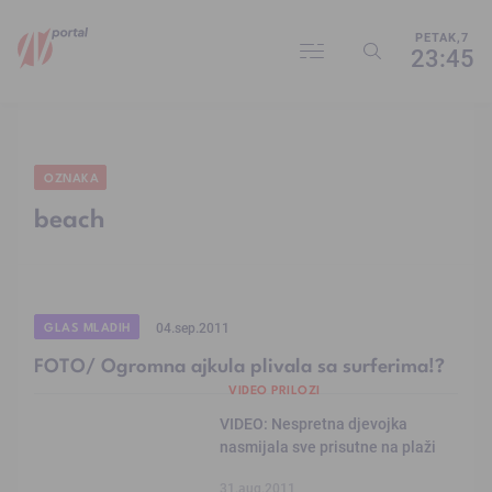
PETAK,7
23:45
OZNAKA
beach
GLAS MLADIH
04.sep.2011
FOTO/ Ogromna ajkula plivala sa surferima!?
VIDEO PRILOZI
VIDEO: Nespretna djevojka
nasmijala sve prisutne na plaži
31.aug.2011