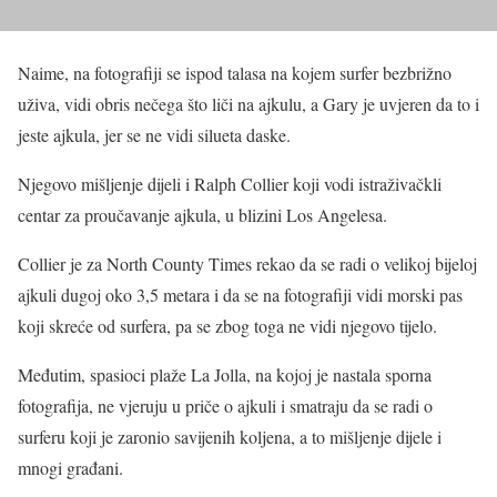
Naime, na fotografiji se ispod talasa na kojem surfer bezbrižno
uživa, vidi obris nečega što liči na ajkulu, a Gary je uvjeren da to i
jeste ajkula, jer se ne vidi silueta daske.
Njegovo mišljenje dijeli i Ralph Collier koji vodi istraživačkli
centar za proučavanje ajkula, u blizini Los Angelesa.
Collier je za North County Times rekao da se radi o velikoj bijeloj
ajkuli dugoj oko 3,5 metara i da se na fotografiji vidi morski pas
koji skreće od surfera, pa se zbog toga ne vidi njegovo tijelo.
Međutim, spasioci plaže La Jolla, na kojoj je nastala sporna
fotografija, ne vjeruju u priče o ajkuli i smatraju da se radi o
surferu koji je zaronio savijenih koljena, a to mišljenje dijele i
mnogi građani.