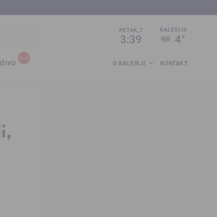
sija.co.ba
KALESIJA
PETAK,7
3:40
4°
UŽIVO
O KALESIJI
KONTAKT
i,