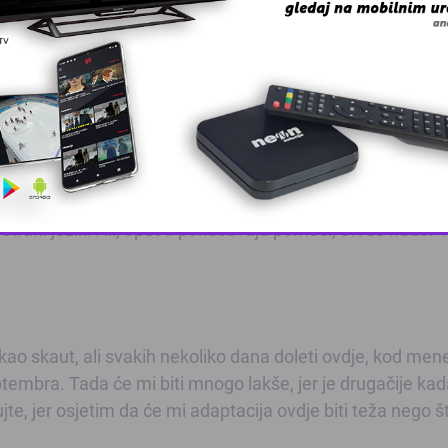
e, sličan je španskom tako da pomaže i da novi jezik brže
om, kulturom, narodom. Trebat će mi dosta vremena da pri
Francuske i Španije.
u francuske lige. Potom, kontakt s ljudima. Francuzi su, rekao
je, u Španiji, svi hoće da ti budu blizu. Pokušavaju ti svi
rani jezik. Ali, opet ti pokušavaju pomoći, svi se nude. T
This popup will close in:
10
 kao skaut, ali svakih nekoliko dana doleti ovdje, kod men
ptembra. Tada će mi biti mnogo lakše, jer je drugačije ka
te, jer osjetim da će mi adaptacija ovdje biti teža nego št