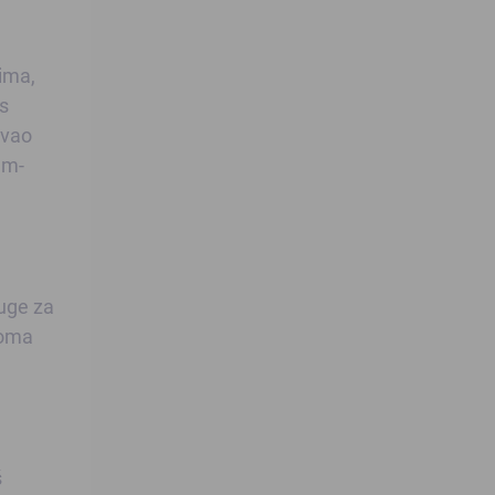
ima,
s
ovao
am-
luge za
eoma
š