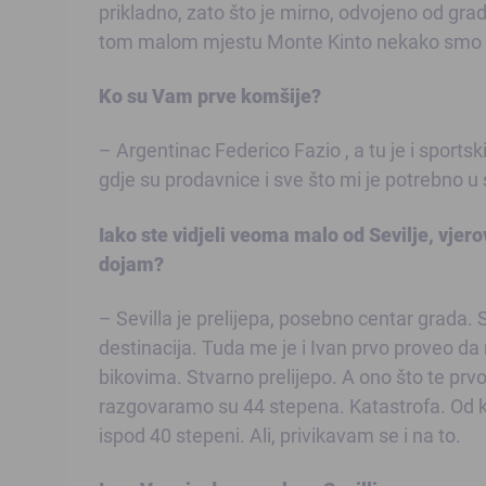
prikladno, zato što je mirno, odvojeno od grad
tom malom mjestu Monte Kinto nekako smo s
Ko su Vam prve komšije?
– Argentinac Federico Fazio , a tu je i sportsk
gdje su prodavnice i sve što mi je potrebno 
Iako ste vidjeli veoma malo od Sevilje, vjero
dojam?
– Sevilla je prelijepa, posebno centar grada. St
destinacija. Tuda me je i Ivan prvo proveo da
bikovima. Stvarno prelijepo. A ono što te pr
razgovaramo su 44 stepena. Katastrofa. Od k
ispod 40 stepeni. Ali, privikavam se i na to.