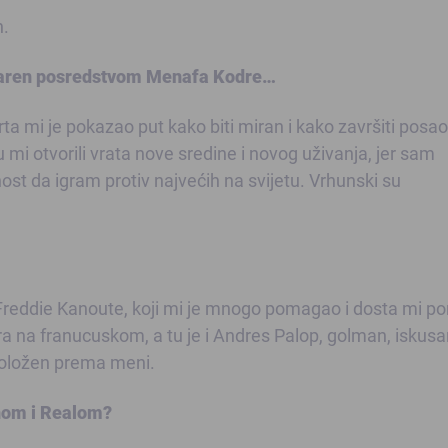
h.
stvaren posredstvom Menafa Kodre…
arta mi je pokazao put kako biti miran i kako završiti posao
u mi otvorili vrata nove sredine i novog uživanja, jer sam
nost da igram protiv najvećih na svijetu. Vrhunski su
i Freddie Kanoute, koji mi je mnogo pomagao i dosta mi 
 na franucuskom, a tu je i Andres Palop, golman, iskusan
spoložen prema meni.
onom i Realom?