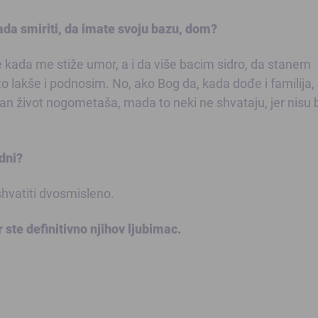
ada smiriti, da imate svoju bazu, dom?
e kada me stiže umor, a i da više bacim sidro, da stanem
 lakše i podnosim. No, ako Bog da, kada dođe i familija,
an život nogometaša, mada to neki ne shvataju, jer nisu bi
dni?
vatiti dvosmisleno.
 ste definitivno njihov ljubimac.