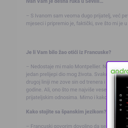
Ivan Vam je desna ruka u Sevilli…
– S Ivanom sam veoma dugo prijatelj, već pet 
mjeseci i pripremio je, faktički, sve što mi je
Je li Vam bilo žao otići iz Francuske?
– Nedostaje mi malo Montpellier. Ne Francuska 
jedan prelijepi dio mog života. Svakodnevno
drugoj liniji me zove sin od trenera i posebno 
godine. Ali, ono što me najviše veseli u sv
prijateljskim odnosima. Mirno i kako bi to, inač
Kako stojite sa španskim jezikom?
– Francuski govorim dovoljno da se mogu spo