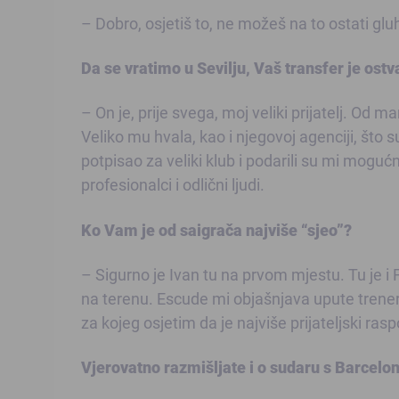
– Dobro, osjetiš to, ne možeš na to ostati glu
Da se vratimo u Sevilju, Vaš transfer je o
– On je, prije svega, moj veliki prijatelj. Od m
Veliko mu hvala, kao i njegovoj agenciji, što s
potpisao za veliki klub i podarili su mi moguć
profesionalci i odlični ljudi.
Ko Vam je od saigrača najviše “sjeo”?
– Sigurno je Ivan tu na prvom mjestu. Tu je 
na terenu. Escude mi objašnjava upute trenera
za kojeg osjetim da je najviše prijateljski ra
Vjerovatno razmišljate i o sudaru s Barcel