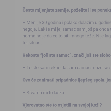
Često mijenjate zemlje, poželite li se ponek
– Meni je 30 godina i polako dolazim u godin
negdje. Lakše mi je, samac sam još pa onda to
normalno je da će to biti mnogo teže. Nije lag
toj situaciji.
Rekoste “još ste samac”, znači još ste slobo
– To što sam rekao da sam samac može se sh
Ovo će zanimati pripadnice ljepšeg spola, jer
– Stvarno mi to laska.
Vjerovatno ste to osjetili na svojoj koži?