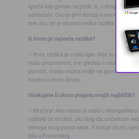
igrača koji govore taj jezik. A, s druge stran
savladam. Ovo je prvi doticaj s novim jezik
sve ovo, jer je stvarno velika razlika između 
U čemu je najveća razlika?
– Prvo, razlika je u stilu igre. Nije to ni bliz
malo prepotentni, sve gledaju s visine, dok ovd
pomoći, mada većina ovdje ne govori nijedan st
novitet u mom životu.
Očekujete li skoro posjetu svojih najbližih?
– Moj brat Alen ostao je raditi u Montpellieru
roditelji će mi doći, ako Bog da, početkom se
nekoga svog pored sebe. A trebat će mi, vjeruj
bila u Francuskoj.