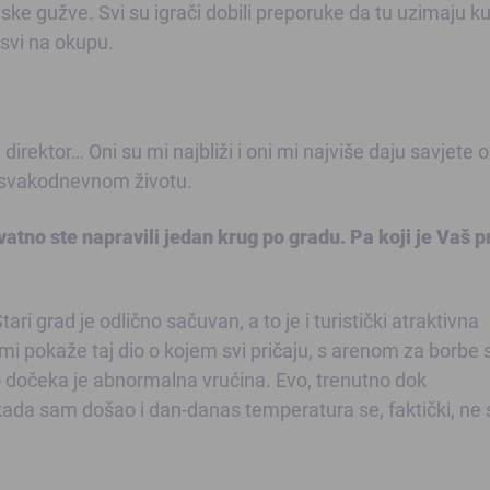
ske gužve. Svi su igrači dobili preporuke da tu uzimaju ku
vi na okupu.
i direktor… Oni su mi najbliži i oni mi najviše daju savjete
u svakodnevnom životu.
vatno ste napravili jedan krug po gradu. Pa koji je Vaš p
ari grad je odlično sačuvan, a to je i turistički atraktivna
 mi pokaže taj dio o kojem svi pričaju, s arenom za borbe 
vo dočeka je abnormalna vrućina. Evo, trenutno dok
ada sam došao i dan-danas temperatura se, faktički, ne