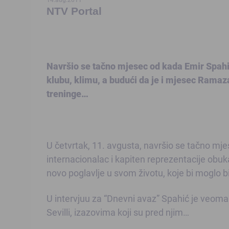
NTV Portal
Navršio se tačno mjesec od kada Emir Spahić
klubu, klimu, a budući da je i mjesec Rama
treninge…
U četvrtak, 11. avgusta, navršio se tačno mj
internacionalac i kapiten reprezentacije obuk
novo poglavlje u svom životu, koje bi moglo b
U intervjuu za “Dnevni avaz” Spahić je veom
Sevilli, izazovima koji su pred njim…