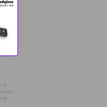
hvatim
 bih,
o je
e. A
da imaš
o je