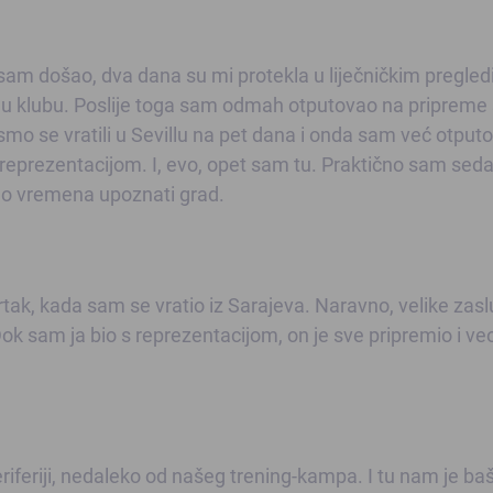
sam došao, dva dana su mi protekla u liječničkim pregled
 u klubu. Poslije toga sam odmah otputovao na pripreme 
o se vratili u Sevillu na pet dana i onda sam već otput
, s reprezentacijom. I, evo, opet sam tu. Praktično sam sed
mao vremena upoznati grad.
tak, kada sam se vratio iz Sarajeva. Naravno, velike zas
 Dok sam ja bio s reprezentacijom, on je sve pripremio i v
periferiji, nedaleko od našeg trening-kampa. I tu nam je ba