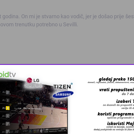
godina. On mi je stvarno kao vodič, jer je došao prije šes
 u ovom trenutku potrebno u Sevilli.
nego Montpellier i moji prijatelji, trener i klub. To je st
 sam u kontaktu s njima. Evo, upravo dok razgovaramo na
tih prvih dana mi je nedostajao klub. Bile su to dvije prelij
emu ovome jeste da sam se sa Monpeljeom razišao u zaista
e, trebalo biti.
razumjeti i to mi pomaže u ovom trenutku, jer ima pet-š