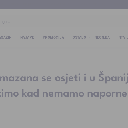
ba
www.kalesija.com
www.zvornik.ba
www.zivinice.org
www.kale
GAZIN
NAJAVE
PROMOCIJA
OSTALO
NEON.BA
NTV 
mazana se osjeti i u Španij
ostimo kad nemamo naporne