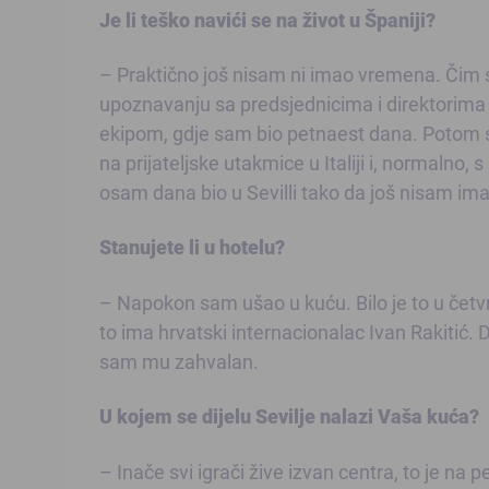
Je li teško navići se na život u Španiji?
– Praktično još nisam ni imao vremena. Čim 
upoznavanju sa predsjednicima i direktorima
ekipom, gdje sam bio petnaest dana. Potom sm
na prijateljske utakmice u Italiji i, normalno
osam dana bio u Sevilli tako da još nisam i
Stanujete li u hotelu?
– Napokon sam ušao u kuću. Bilo je to u četvr
to ima hrvatski internacionalac Ivan Rakitić.
sam mu zahvalan.
U kojem se dijelu Sevilje nalazi Vaša kuća?
– Inače svi igrači žive izvan centra, to je na 