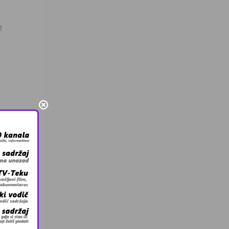
t
varno
epe
est