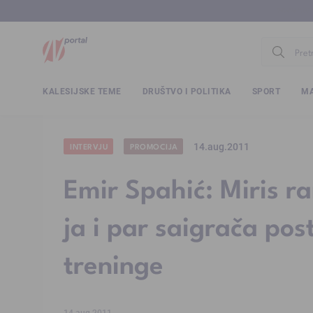
www.ntv.
KALESIJSKE TEME
DRUŠTVO I POLITIKA
SPORT
MA
14.aug.2011
INTERVJU
PROMOCIJA
Emir Spahić: Miris ra
ja i par saigrača p
treninge
14.aug.2011