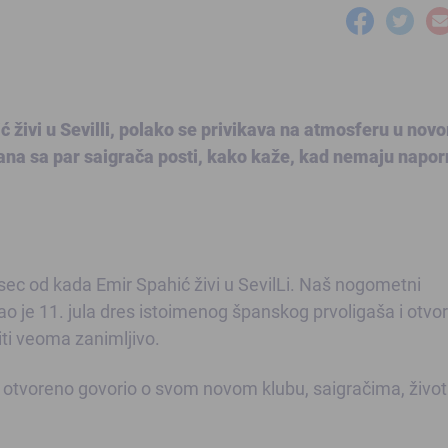
 živi u Sevilli, polako se privikava na atmosferu u nov
zana sa par saigrača posti, kako kaže, kad nemaju napo
esec od kada Emir Spahić živi u SevilLi. Naš nogometni
ao je 11. jula dres istoimenog španskog prvoligaša i otvor
iti veoma zanimljivo.
a otvoreno govorio o svom novom klubu, saigračima, život