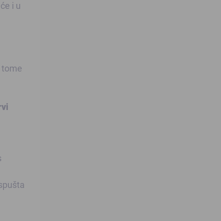
će i u
 o tome
rvi
s
 spušta