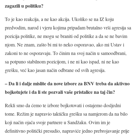
zagazili u politiku?
To je kao reakcija, a ne kao akcija. Ukoliko se na IZ koju
predvodim, narod i vjeru kojima pripadam brutalno vrši agresija sa
pozicija politike, ne mogu se braniti od politike a da se ne bavim
njom. Ne znam, zašto bi mi to neko osporavao, ako mi Ustav i
zakoni to ne osporavaju. To činim na svoj način u samoodbrani,
sa potpuno stabilnom pozicijom, i ne ni kao ispad, ni ne kao
grešku, već kao jasan način odbrane od svih agresija.
– Da li i dalje mislite da nove izbore za BNV treba da aktivno
bojkotujete i da li ste pozvali vaše pristalice na taj čin?
Rekli smo da ćemo te izbore bojkotovati i ostajemo dosljedni
tome. Režim je napravio taktičku grešku sa namjerom da na bilo
koji način ojača svoje partnere u Sandžaku. Ovim im je
definitivno politički presudio, napraviće jedno prebrojavanje prije