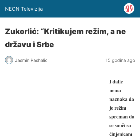
NEON Televizija
Zukorlić: “Kritikujem režim, a ne
državu i Srbe
Jasmin Pashalic
15 godina ago
I dalje
nema
naznaka da
je režim
spreman da
se suoči sa
činjenicom