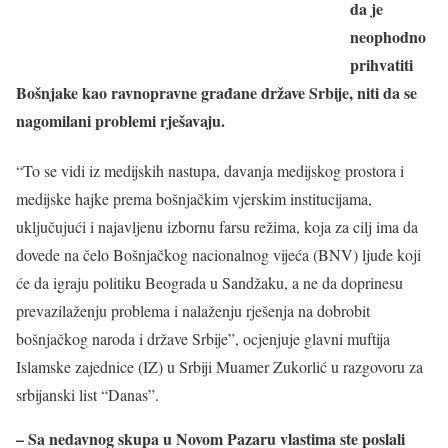
da je
neophodno
prihvatiti
Bošnjake kao ravnopravne građane države Srbije, niti da se
nagomilani problemi rješavaju.
“To se vidi iz medijskih nastupa, davanja medijskog prostora i
medijske hajke prema bošnjačkim vjerskim institucijama,
uključujući i najavljenu izbornu farsu režima, koja za cilj ima da
dovede na čelo Bošnjačkog nacionalnog vijeća (BNV) ljude koji
će da igraju politiku Beograda u Sandžaku, a ne da doprinesu
prevazilaženju problema i nalaženju rješenja na dobrobit
bošnjačkog naroda i države Srbije”, ocjenjuje glavni muftija
Islamske zajednice (IZ) u Srbiji Muamer Zukorlić u razgovoru za
srbijanski list “Danas”.
– Sa nedavnog skupa u Novom Pazaru vlastima ste poslali