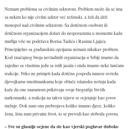
Nemam problema sa civilnim sektorom. Problem može da se ima
sa nekim ko nije civilni sektor već režimski, a želi da drži
monopol nad civilnim sektorom. Sa dotičnom osobom ili
dotičnom organizacijom dolazi do nesporazuma u momentu kada
muftija više ne podržava Borisa Tadića i Rasima Ljajića.
Principijelno sa građanskim opcijama nemam nikakav problem.
Kod značajnog broja nevladinih organizacija u Srbiji imamo da
zajedno sa vlastima jedu sa istih jasala i onda imamo neke lančane
reakcije. Niko ne primjeti kada dotična gospođa nanese uvredu
djevojkama muslimankama koje oblače islamsku nošnju kada
kaže da one maramom prikrivaju svoje biografije bivših
narkomanki, a reakcija na takvu izjavu se ocjenjuje kao govor
mržnje. Dok nam ona prebrojava koliko imamo djece, koliko
žena, lista nam privatni život, to se prevodi kao sloboda govora.
– Sve su glasnije ocjene da ste kao vjerski poglavar duboko