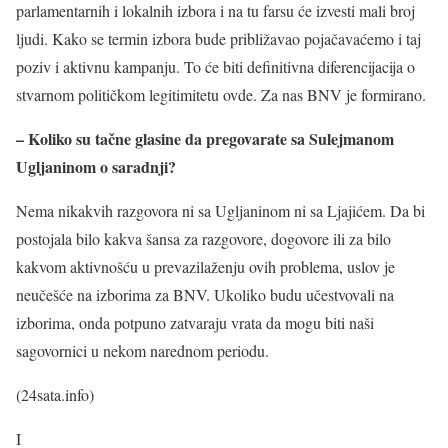
parlamentarnih i lokalnih izbora i na tu farsu će izvesti mali broj
ljudi. Kako se termin izbora bude približavao pojačavaćemo i taj
poziv i aktivnu kampanju. To će biti definitivna diferencijacija o
stvarnom političkom legitimitetu ovde. Za nas BNV je formirano.
– Koliko su tačne glasine da pregovarate sa Sulejmanom
Ugljaninom o saradnji?
Nema nikakvih razgovora ni sa Ugljaninom ni sa Ljajićem. Da bi
postojala bilo kakva šansa za razgovore, dogovore ili za bilo
kakvom aktivnošću u prevazilaženju ovih problema, uslov je
neučešće na izborima za BNV. Ukoliko budu učestvovali na
izborima, onda potpuno zatvaraju vrata da mogu biti naši
sagovornici u nekom narednom periodu.
(24sata.info)
I