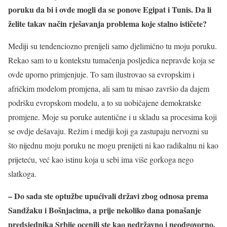
poruku da bi i ovde mogli da se ponove Egipat i Tunis. Da li
želite takav način rješavanja problema koje stalno ističete?
Mediji su tendenciozno prenijeli samo djelimično tu moju poruku.
Rekao sam to u kontekstu tumačenja posljedica nepravde koja se
ovde uporno primjenjuje. To sam ilustrovao sa evropskim i
afričkim modelom promjena, ali sam tu misao završio da dajem
podršku evropskom modelu, a to su uobičajene demokratske
promjene. Moje su poruke autentične i u skladu sa procesima koji
se ovdje dešavaju. Režim i mediji koji ga zastupaju nervozni su
što nijednu moju poruku ne mogu prenijeti ni kao radikalnu ni kao
prijeteću, već kao istinu koja u sebi ima više gorkoga nego
slatkoga.
– Do sada ste optužbe upućivali državi zbog odnosa prema
Sandžaku i Bošnjacima, a prije nekoliko dana ponašanje
predsjednika Srbije ocenili ste kao nedržavno i neodgovorno.