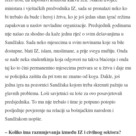
ministara i vještačkih predvodnika IZ, sada se pronalazi neko ko
bi trebalo da bude i heroj i žrtva, ko je još jedan sitan igrač režima
zapakovan u naslov nevladine organizacije. Predsjednik godinama
nije našao za shodno da kaže jednu riječ o svim dešavanjima u
Sandžaku. Sada neko mjesecima u svim novinama koje su bile
dostupne, blati IZ, islam, muslimane, a prije svega muftiju. Onda
se nađe neka studentkinja koja odgovori na takva blaćenja i onda
taj ko to čini permanentno mjesecima pretvara se u žrtvu i daje mu
se policijska zaštita da pri tom ne znamo od koga. Dakle, još
jedna igra na pozornici Sandžaka kojom treba skrenuti pažnju sa
glavnih problema. Loši savjetnici su loše za ovo posavjetovali
predsjednika. To mu nije trebalo i time je potpuno potopio
posljednje povjerenje na relaciji sa bošnjačkim narodom i
Sandžakom uopšte.
– Koliko ima razumjevanja između IZ i civilnog sektora?