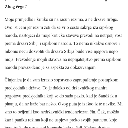
Zbog čega?
Moje primjedbe i kritike su na račun režima, a ne države Srbije.
Ovo ističem jer režim želi da se vrlo često sakrije iza srpskog
naroda, nastojeći da moje kritičke stavove prevodi na netrpeljivost
prema državi Srbiji i srpskom narodu. To nema nikakve osnove i
nikome neću dozvoliti da država Srbija bude više njegova nego
moja. Prevođenje mojih stavova na neprijateljstvo prema srpskom
narodu prevaziđeno je sa aspekta za dokazivanjem.
Činjenica je da sam izrazio sopstveno zaprepaštenje postupkom
predsjednika države. To je daleko od državničkog manira,
pogotovu predsjednika koji se do sada pazio, kad je Sandžak u
pitanju, da ne kaže bar nešto. Ovog puta je izašao iz te navike. Mi
smo to ocijenili kao nedržavnički tendenciozan čin. Čak, možda
kao i paniku režima koji ne uspjeva preko svojih partnera, koje
brzo troši, da uspostavi kontrolu kakvu želi. Nakon dvojice