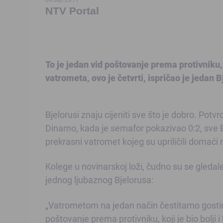
NTV Portal
To je jedan vid poštovanje prema protivniku, 
vatrometa, ovo je četvrti, ispričao je jedan B
Bjelorusi znaju cijeniti sve što je dobro. Pot
Dinamo, kada je semafor pokazivao 0:2, sve B
prekrasni vatromet kojeg su upriličili domaći
Kolege u novinarskoj loži, čudno su se gledale
jednog ljubaznog Bjelorusa:
„Vatrometom na jedan način čestitamo gostima 
poštovanje prema protivniku, koji je bio bolji