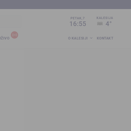
sija.co.ba
KALESIJA
PETAK,7
16:55
4°
UŽIVO
O KALESIJI
KONTAKT