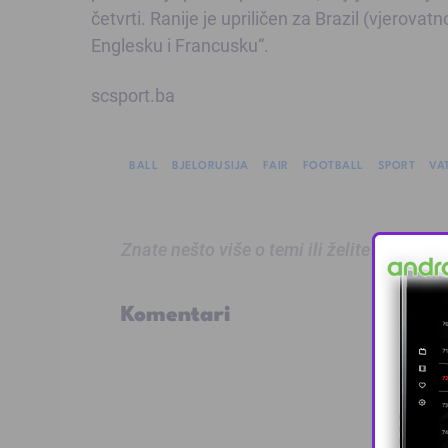
četvrti. Ranije je upriličen za Brazil (vjerovat
Englesku i Francusku“.
scsport.ba
BALL
BJELORUSIJA
FAIR
FOOTBALL
SPORT
VA
Znate nešto više o temi ili želite prijaviti
Komentari