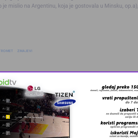
no je mislio na Argentinu, koja je gostovala u Minsku, op.a)
TROMET
ZMAJEVI
 grešku u tekstu?