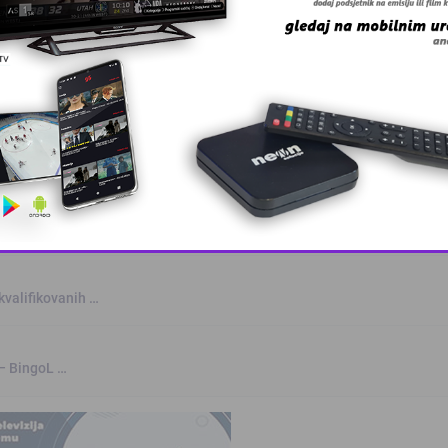
anskog kanton …
skovi i grmljav …
a
This popup will close in:
10
kvalifikovanih …
 – BingoL …