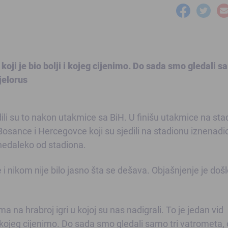
koji je bio bolji i kojeg cijenimo. Do sada smo gledali s
jelorus
vrdili su to nakon utakmice sa BiH. U finišu utakmice na st
osance i Hercegovce koji su sjedili na stadionu iznenadio
 nedaleko od stadiona.
 i nikom nije bilo jasno šta se dešava. Objašnjenje je doš
na hrabroj igri u kojoj su nas nadigrali. To je jedan vid
 i kojeg cijenimo. Do sada smo gledali samo tri vatrometa, 