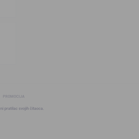
PROMOCIJA
ni pratilac svojih čitaoca.