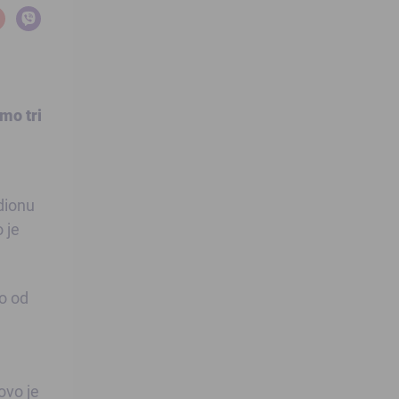
amo tri
adionu
 je
lo od
ovo je