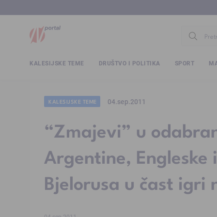
www.ntv.
KALESIJSKE TEME
DRUŠTVO I POLITIKA
SPORT
MA
04.sep.2011
KALESIJSKE TEME
“Zmajevi” u odabra
Argentine, Engleske 
Bjelorusa u čast igri
04.sep.2011