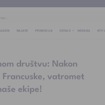
ba
www.kalesija.com
www.zvornik.ba
www.zivinice.org
www.kale
GAZIN
NAJAVE
PROMOCIJA
OSTALO
NEON.BA
NTV 
nom društvu: Nakon
i Francuske, vatromet
 naše ekipe!