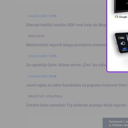
KALESIJSKE TEME
Dževad Hadžić nosilac SDP-ove liste za Skupštinu Tuzl
MAGAZIN
Meteorolozi najavili blagu promjenu vremena: Sutra plju
KALESIJSKE TEME
Za ugodnije ljeto: Klima servis „Ćiro“ na usluzi građanim
KALESIJSKE TEME
Javni oglas za izbor kandidata za popunu rezervne liste 
DRUŠTVO I POLITIKA
Četvrto ljeto zaredom Trg slobode postaje Naše mjesto