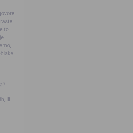
dgovore
 raste
e to
je
stemo,
oblake
na?
, ili