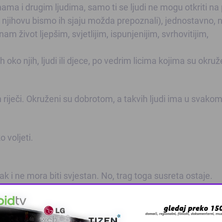
 nama i drugim ljudima, samo ti se ljudi ne mogu otkriti na 
po njihovu bismo ih sjaju možda prepoznali), jednostavno, n
nam život ljepšim, svjetlijim, ispunjenijim, svrhovitijim,
o njih, ljudi ili djece, po vedrim licima kojima su okruž
nih riječi. Okruženi su dobrotom, a takvih ljudi ima u svako
o voljeti.
k i ne mora biti svjestan. No, trag toga susreta ostaje.
hu koji ostaje na licu, u lijepom, smirenom i ispunjenom