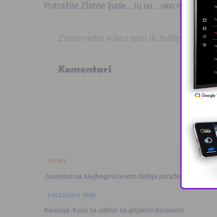
Potražite Zlatne ljude… tu su… oko nas
Znate nešto više o temi ili želite prijaviti
Komentari
SPORT
Juventus na Alajbegovićevom debiju poražen od Intera,
KALESIJSKE TEME
Kalesija: Kuća za odmor sa grijanim bazenom