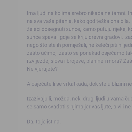
Ima ljudi na kojima srebro nikada ne tamni. Ima
na sva vaša pitanja, kako god teška ona bila. 
želeći dosegnuti sunce, kamo putuju rijeke, ko
sunce spava i gdje se kriju drevni gradovi, za
nego što ste ih pomiješali, ne želeći piti ni 
zašto učimo, zašto se ponekad osjećamo tako
i zvijezde, slova i brojeve, planine i mora? Z
Ne vjerujete?
A osjećate li se vi katkada, dok ste u blizini 
Izazivaju li, možda, neki drugi ljudi u vama čudn
se samo svađati s njima jer vas ljute, a vi i n
Da, to je istina.