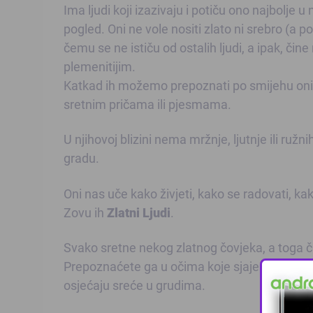
Ima ljudi koji izazivaju i potiču ono najbolje u
pogled. Oni ne vole nositi zlato ni srebro (a 
čemu se ne ističu od ostalih ljudi, a ipak, čine 
plemenitijim.
Katkad ih možemo prepoznati po smijehu onih ok
sretnim pričama ili pjesmama.
U njihovoj blizini nema mržnje, ljutnje ili ruž
gradu.
Oni nas uče kako živjeti, kako se radovati, kak
Zovu ih
Zlatni Ljudi
.
Svako sretne nekog zlatnog čovjeka, a toga ča
Prepoznaćete ga u očima koje sjaje i u osmije
osjećaju sreće u grudima.