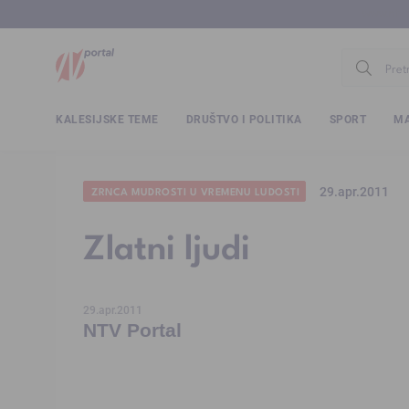
www.ntv.
KALESIJSKE TEME
DRUŠTVO I POLITIKA
SPORT
MA
29.apr.2011
ZRNCA MUDROSTI U VREMENU LUDOSTI
Zlatni ljudi
29.apr.2011
NTV Portal