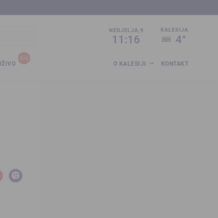
sija.co.ba
KALESIJA
NEDJELJA,9
11:16
4°
UŽIVO
O KALESIJI
KONTAKT