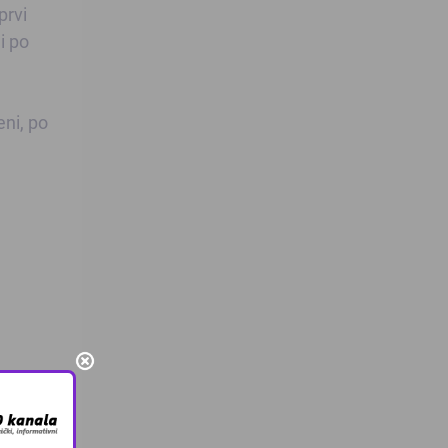
prvi
i po
eni, po
m