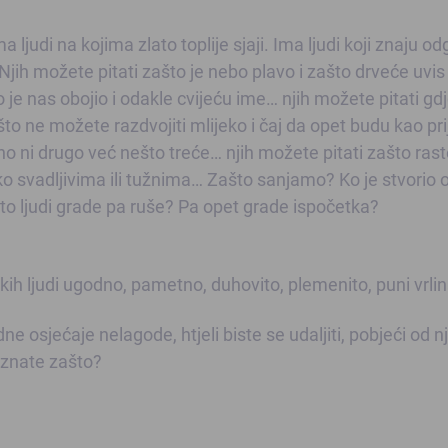
 ljudi na kojima zlato toplije sjaji. Ima ljudi koji znaju o
Njih možete pitati zašto je nebo plavo i zašto drveće uvis
 je nas obojio i odakle cvijeću ime… njih možete pitati gdj
što ne možete razdvojiti mlijeko i čaj da opet budu kao pri
jedno ni drugo već nešto treće… njih možete pitati zašto ra
 svadljivima ili tužnima… Zašto sanjamo? Ko je stvorio 
ašto ljudi grade pa ruše? Pa opet grade ispočetka?
nekih ljudi ugodno, pametno, duhovito, plemenito, puni vrli
e osjećaje nelagode, htjeli biste se udaljiti, pobjeći od njih
e znate zašto?