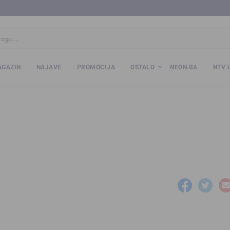
ba
www.kalesija.com
www.zvornik.ba
www.zivinice.org
www.kale
GAZIN
NAJAVE
PROMOCIJA
OSTALO
NEON.BA
NTV 