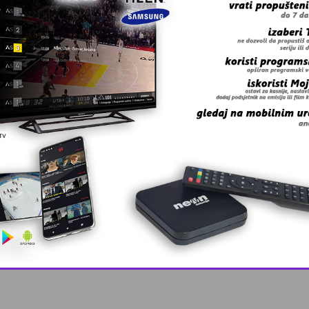
 grešku u tekstu?
 Zmaj učestvov …
This popup will close in:
10