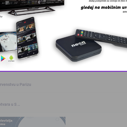
oz
This popup will close in:
10
rvenstvu u Parizu
otvara u S …