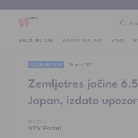
www.ntv.
KALESIJSKE TEME
DRUŠTVO I POLITIKA
SPORT
MA
28.mar.2011
KALESIJSKE TEME
Zemljotres jačine 6.
Japan, izdato upozo
28.mar.2011
NTV Portal