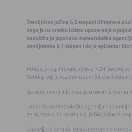
Zemljotres jačine 6,5 stepeni Rihterove skal
čega je na kratko izdato upozorenje o pojavi 
saopštila je japanska meteorološka agencija.
zemljotresa 6,1 stepen i da je epicentar bio 
Potres je registrovan jutros u 7.24 časova p
Sendaj, koji je razoren u zemljotresu i cunami
Za sada nema informacija o novim žrtvama ni 
Japanska meteorološka agencija napominje da 
zemljotresa 11. marta koji je bio jačine 9 ste
Agencija je odmah izdala upozorenje o moguće