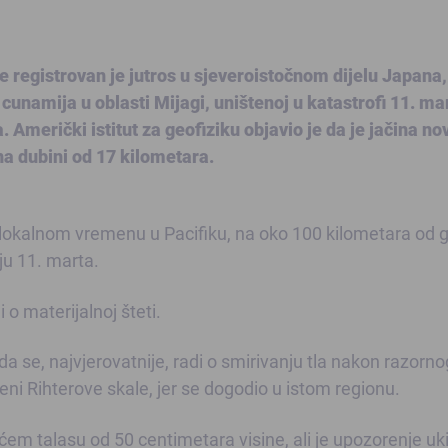
e registrovan je jutros u sjeveroistočnom dijelu Japana
cunamija u oblasti Mijagi, uništenoj u katastrofi 11. ma
 Američki istitut za geofiziku objavio je da je jačina no
na dubini od 17 kilometara.
o lokalnom vremenu u Pacifiku, na oko 100 kilometara od 
ju 11. marta.
o materijalnoj šteti.
se, najvjerovatnije, radi o smirivanju tla nakon razorno
peni Rihterove skale, jer se dogodio u istom regionu.
m talasu od 50 centimetara visine, ali je upozorenje uk