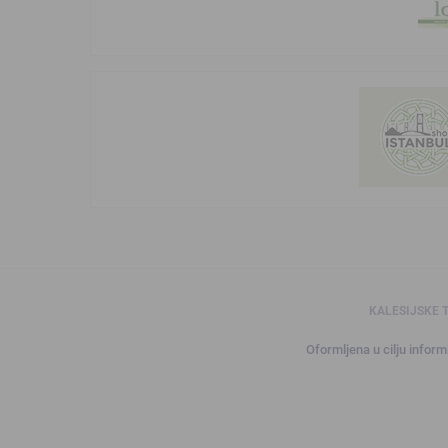
KALESIJSKE 
Oformljena u cilju informi