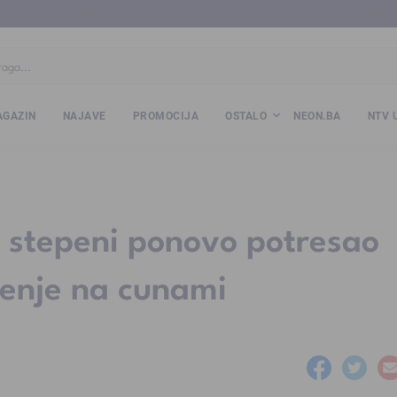
ba
www.kalesija.com
www.zvornik.ba
www.zivinice.org
www.kale
GAZIN
NAJAVE
PROMOCIJA
OSTALO
NEON.BA
NTV 
5 stepeni ponovo potresao
renje na cunami