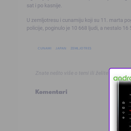
sat i po kasnije.
U zemljotresu i cunamiju koji su 11. marta p
policije, poginulo je 10 668 ljudi, a nestalo 16
CUNAMI
JAPAN
ZEMLJOTRES
Znate nešto više o temi ili želite prijaviti
Komentari