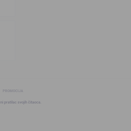
PROMOCIJA
ni pratilac svojih čitaoca.