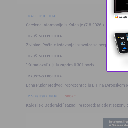
KALESIJSKE TEME
Servisne informacije iz Kalesije (7.8.2026.)
DRUŠTVO I POLITIKA
Živinice: Počinje izdavanje iskaznica za besplatan prev
DRUŠTVO I POLITIKA
“Krimolovci” u julu zaprimili 301 poziv
DRUŠTVO I POLITIKA
Lana Pudar predvodi reprezentaciju BiH na Evropskom p
KALESIJSKE TEME
SPORT
Kalesijski „federalci“ saznali raspored: Mladost sezonu 