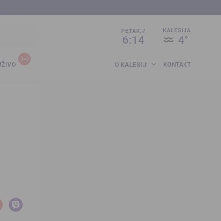
sija.co.ba
KALESIJA
PETAK,7
6:14
4°
UŽIVO
O KALESIJI
KONTAKT