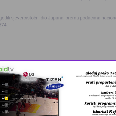
ogodili sjeveroistočni dio Japana, prema podacima nacion
 574.
 grešku u tekstu?