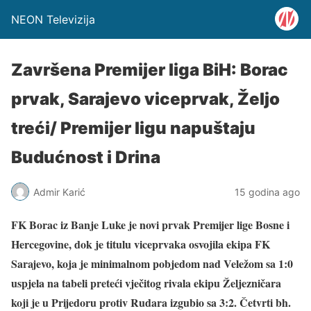
NEON Televizija
Završena Premijer liga BiH: Borac
prvak, Sarajevo viceprvak, Željo
treći/ Premijer ligu napuštaju
Budućnost i Drina
Admir Karić
15 godina ago
FK Borac iz Banje Luke je novi prvak Premijer lige Bosne i
Hercegovine, dok je titulu viceprvaka osvojila ekipa FK
Sarajevo, koja je minimalnom pobjedom nad Veležom sa 1:0
uspjela na tabeli preteći vječitog rivala ekipu Željezničara
koji je u Prijedoru protiv Rudara izgubio sa 3:2. Četvrti bh.