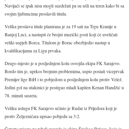
Navijači se ipak nisu mogli suzdržati pa su ušli na teren kako bi sa
svojim ljubimcima proslavili titulu.
Velika proslava titule planirana je za 19 sati na Trgu Kranije u
Banjoj Luci, a nastupit će brojni muzički gosti koji će uveličati
veliki uspjeh Borca. Titulom je Borac obezbjedio nastup u
kvalifikacijama za Ligu prvaka.
Drugo mjesto je u posljednjem kolu osvojila ekipa FK Sarajevo.
Bordo tim je, uprkos brojnim problemima, uspio postati viceprvak
Premijer lige BiH i to pobjedom u posljednjem kolu protiv Velež.
Jedini gol na utakmici je postigao mladi kapiten Kenan Handžić u
78. minuti susreta.
Veliku uslugu FK Sarajevo učinio je Rudar iz Prijedora koji je
protiv Željezničara upisao pobjedu sa 3:2.
Četvrto mjesto na tabeli zauzela je ekipa Širokog Brijega, koja je