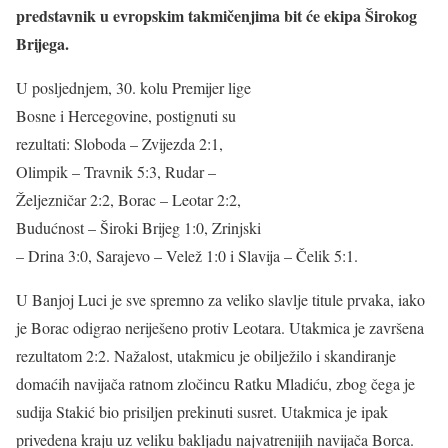
predstavnik u evropskim takmičenjima bit će ekipa Širokog
Brijega.
U posljednjem, 30. kolu Premijer lige
Bosne i Hercegovine, postignuti su
rezultati: Sloboda – Zvijezda 2:1,
Olimpik – Travnik 5:3, Rudar –
Željezničar 2:2, Borac – Leotar 2:2,
Budućnost – Široki Brijeg 1:0, Zrinjski
– Drina 3:0, Sarajevo – Velež 1:0 i Slavija – Čelik 5:1.
U Banjoj Luci je sve spremno za veliko slavlje titule prvaka, iako
je Borac odigrao neriješeno protiv Leotara. Utakmica je završena
rezultatom 2:2. Nažalost, utakmicu je obilježilo i skandiranje
domaćih navijača ratnom zločincu Ratku Mladiću, zbog čega je
sudija Stakić bio prisiljen prekinuti susret. Utakmica je ipak
privedena kraju uz veliku bakljadu najvatrenijih navijača Borca.