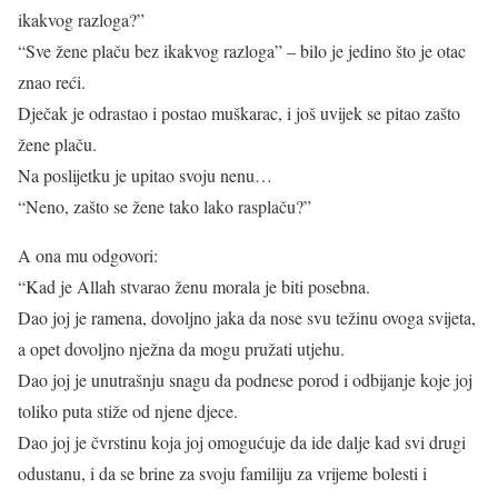
ikakvog razloga?”
“Sve žene plaču bez ikakvog razloga” – bilo je jedino što je otac
znao reći.
Dječak je odrastao i postao muškarac, i još uvijek se pitao zašto
žene plaču.
Na poslijetku je upitao svoju nenu…
“Neno, zašto se žene tako lako rasplaču?”
A ona mu odgovori:
“Kad je Allah stvarao ženu morala je biti posebna.
Dao joj je ramena, dovoljno jaka da nose svu težinu ovoga svijeta,
a opet dovoljno nježna da mogu pružati utjehu.
Dao joj je unutrašnju snagu da podnese porod i odbijanje koje joj
toliko puta stiže od njene djece.
Dao joj je čvrstinu koja joj omogućuje da ide dalje kad svi drugi
odustanu, i da se brine za svoju familiju za vrijeme bolesti i