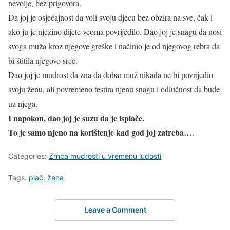
nevolje, bez prigovora.
Da joj je osjećajnost da voli svoju djecu bez obzira na sve, čak i
ako ju je njezino dijete veoma povrijedilo. Dao joj je snagu da nosi
svoga muža kroz njegove greške i načinio je od njegovog rebra da
bi štitila njegovo srce.
Dao joj je mudrost da zna da dobar muž nikada ne bi povrijedio
svoju ženu, ali povremeno testira njenu snagu i odlučnost da bude
uz njega.
I napokon, dao joj je suzu da je isplače.
To je samo njeno na korištenje kad god joj zatreba…
.
Categories:
Zrnca mudrosti u vremenu ludosti
Tags:
plač
,
žena
Leave a Comment