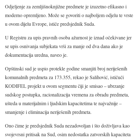
Odjeljenje za zemljišnoknjižne predmete je izuzetno efikasno i
moderno opremljeno. Može se govoriti o najboljem odjelu te vrste
u ovom dijelu Evrope, ističe predsjednik Suda.
U Registru za upis pravnih osoba ažurnost je iznad očekivane jer
se upis osnivanja subjekata vrši za manje od dva dana ako je
dokumentacija uredna, naveo je.
Opštinski sud je uspio protekle godine smanjiti broj neriješenih
komunalnih predmeta za 173.355, rekao je Salihović, ističuči
KODIFEL projekt u ovom segmentu čiji je smisao – ubrzanje
sudskog postupka, racionalizacija vremena za obradu predmeta,
ušteda u materijalnim i ljudskim kapacitetima te najvažnije –
smanjenje i eliminacija neriješenih predmeta.
Ono čime je predsjednik Suda nezadovoljan i što doživljava kao
svojevrsni pritisak na Sud, osim nedostatka zatvorskih kapaciteta