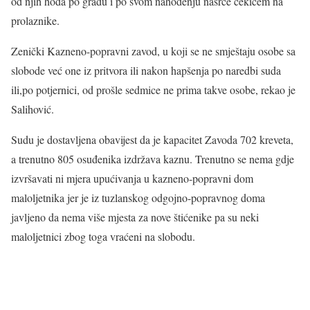
od njih hoda po gradu i po svom nahođenju nasrće čekićem na
prolaznike.
Zenički Kazneno-popravni zavod, u koji se ne smještaju osobe sa
slobode već one iz pritvora ili nakon hapšenja po naredbi suda
ili,po potjernici, od prošle sedmice ne prima takve osobe, rekao je
Salihović.
Sudu je dostavljena obavijest da je kapacitet Zavoda 702 kreveta,
a trenutno 805 osuđenika izdržava kaznu. Trenutno se nema gdje
izvršavati ni mjera upućivanja u kazneno-popravni dom
maloljetnika jer je iz tuzlanskog odgojno-popravnog doma
javljeno da nema više mjesta za nove štićenike pa su neki
maloljetnici zbog toga vraćeni na slobodu.