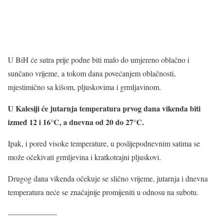
U BiH će sutra prije podne biti malo do umjereno oblačno i
sunčano vrijeme, a tokom dana povećanjem oblačnosti,
mjestimično sa kišom, pljuskovima i grmljavinom.
U Kalesiji će jutarnja temperatura prvog dana vikenda biti
izmeđ 12 i 16°C, a dnevna od 20 do 27°C.
Ipak, i pored visoke temperature, u poslijepodnevnim satima se
može očekivati grmljevina i kratkotrajni pljuskovi.
Drugog dana vikenda očekuje se slično vrijeme, jutarnja i dnevna
temperatura neće se značajnije promijeniti u odnosu na subotu.
——————-