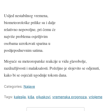
Usljed nestabilnog vremena,
biometeorološke prilike su i dalje
relativno nepovoljne, pri čemu će
najviše problema osjetljivim
osobama uzrokovati sparina u
poslijepodnevnim satima.
Moguće su meteoropatske reakcije u vidu glavobolje,
razdražljivosti i malaksalosti. Poželjno je slojevito se odjenuti,
kako bi se osjećali ugodnije tokom dana.
Categories:
Najave
Tags:
kalesija
,
kiša
,
pljuskovi
,
vremenska prognoza
,
vriojeme