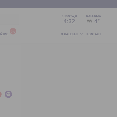
sija.co.ba
KALESIJA
SUBOTA,8
4:32
4°
UŽIVO
O KALESIJI
KONTAKT