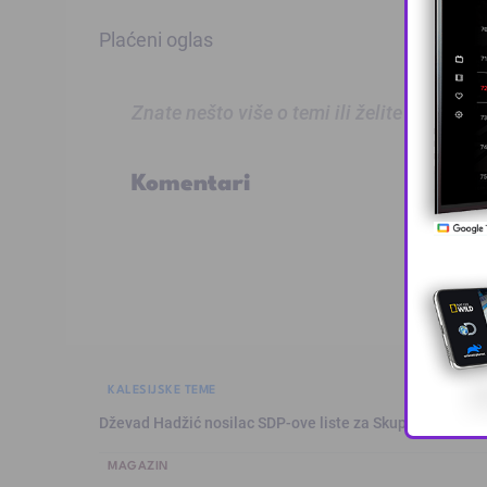
Plaćeni oglas
Znate nešto više o temi ili želite prijaviti
Komentari
KALESIJSKE TEME
Dževad Hadžić nosilac SDP-ove liste za Skupštinu Tuzl
MAGAZIN