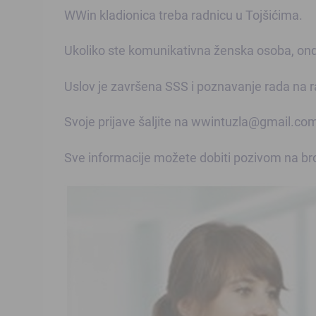
WWin kladionica treba radnicu u Tojšićima.
Ukoliko ste komunikativna ženska osoba, onda
Uslov je završena SSS i poznavanje rada na 
Svoje prijave šaljite na wwintuzla@gmail.co
Sve informacije možete dobiti pozivom na bro