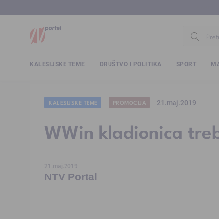
www.ntv.
KALESIJSKE TEME
DRUŠTVO I POLITIKA
SPORT
MA
21.maj.2019
KALESIJSKE TEME
PROMOCIJA
WWin kladionica treb
21.maj.2019
NTV Portal