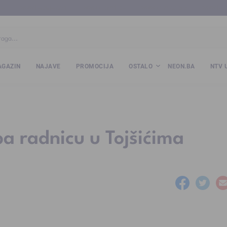
ba
www.kalesija.com
www.zvornik.ba
www.zivinice.org
www.kale
GAZIN
NAJAVE
PROMOCIJA
OSTALO
NEON.BA
NTV 
a radnicu u Tojšićima