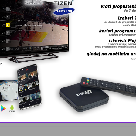
 grešku u tekstu?
anskog kanton …
This popup will close in:
10