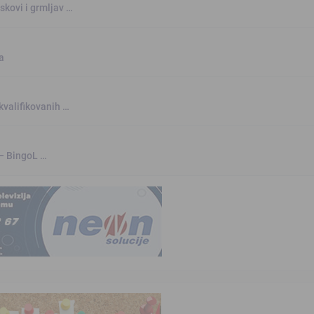
skovi i grmljav …
a
kvalifikovanih …
 – BingoL …