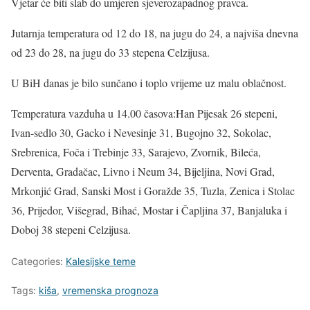
Vjetar će biti slab do umjeren sjeverozapadnog pravca.
Jutarnja temperatura od 12 do 18, na jugu do 24, a najviša dnevna
od 23 do 28, na jugu do 33 stepena Celzijusa.
U BiH danas je bilo sunčano i toplo vrijeme uz malu oblačnost.
Temperatura vazduha u 14.00 časova:Han Pijesak 26 stepeni,
Ivan-sedlo 30, Gacko i Nevesinje 31, Bugojno 32, Sokolac,
Srebrenica, Foča i Trebinje 33, Sarajevo, Zvornik, Bileća,
Derventa, Gradačac, Livno i Neum 34, Bijeljina, Novi Grad,
Mrkonjić Grad, Sanski Most i Goražde 35, Tuzla, Zenica i Stolac
36, Prijedor, Višegrad, Bihać, Mostar i Čapljina 37, Banjaluka i
Doboj 38 stepeni Celzijusa.
Categories:
Kalesijske teme
Tags:
kiša
,
vremenska prognoza