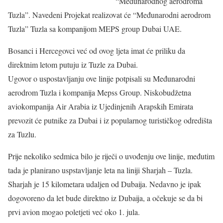
“Međunarodnog aerodroma
Tuzla”. Navedeni Projekat realizovat će “Međunarodni aerodrom
Tuzla” Tuzla sa kompanijom MEPS group Dubai UAE.
Bosanci i Hercegovci već od ovog ljeta imat će priliku da
direktnim letom putuju iz Tuzle za Dubai.
Ugovor o uspostavljanju ove linije potpisali su Međunarodni
aerodrom Tuzla i kompanija Mepss Group. Niskobudžetna
aviokompanija Air Arabia iz Ujedinjenih Arapskih Emirata
prevozit će putnike za Dubai i iz popularnog turističkog odredišta
za Tuzlu.
Prije nekoliko sedmica bilo je riječi o uvođenju ove linije, međutim
tada je planirano uspstavljanje leta na liniji Sharjah – Tuzla.
Sharjah je 15 kilometara udaljen od Dubaija. Nedavno je ipak
dogovoreno da let bude direktno iz Dubaija, a očekuje se da bi
prvi avion mogao poletjeti već oko 1. jula.