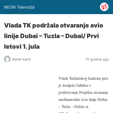
NEON Televizija
Vlada TK podržala otvaranje avio
linije Dubai – Tuzla – Dubai/ Prvi
letovi 1. jula
Admir Karić
15 godina ago
Vlada Tuzlanskog kantona juče
je donijela Odluku o
podržavanju Projekta otvaranja
međunarodne avio linije Dubai
– Tuzla – Dubai sa