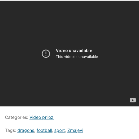
Categories:
Video prilozi
Tags:
dragons
,
football
,
sport
,
Zmajevi