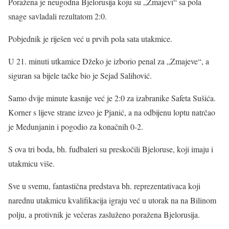
Poražena je neugodna Bjelorusija koju su „Zmajevi“ sa pola
snage savladali rezultatom 2:0.
Pobjednik je riješen već u prvih pola sata utakmice.
U 21. minuti utkamice Džeko je izborio penal za „Zmajeve“, a
siguran sa bijele tačke bio je Sejad Salihović.
Samo dvije minute kasnije već je 2:0 za izabranike Safeta Sušića.
Korner s lijeve strane izveo je Pjanić, a na odbijenu loptu natrčao
je Medunjanin i pogodio za konačnih 0-2.
S ova tri boda, bh. fudbaleri su preskočili Bjeloruse, koji imaju i
utakmicu više.
Sve u svemu, fantastična predstava bh. reprezentativaca koji
narednu utakmicu kvalifikacija igraju već u utorak na na Bilinom
polju, a protivnik je večeras zasluženo poražena Bjelorusija.