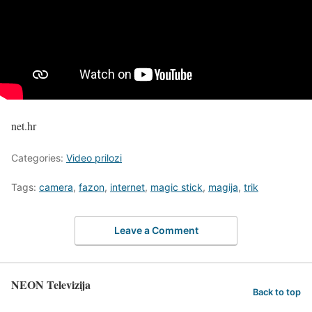
net.hr
Categories:
Video prilozi
Tags:
camera
,
fazon
,
internet
,
magic stick
,
magija
,
trik
Leave a Comment
NEON Televizija
Back to top