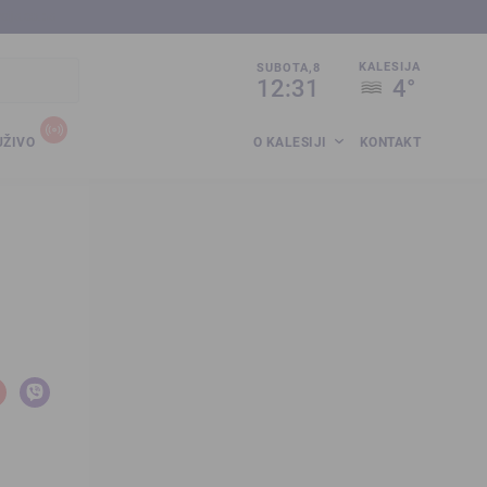
sija.co.ba
KALESIJA
SUBOTA,8
12:31
4°
UŽIVO
O KALESIJI
KONTAKT