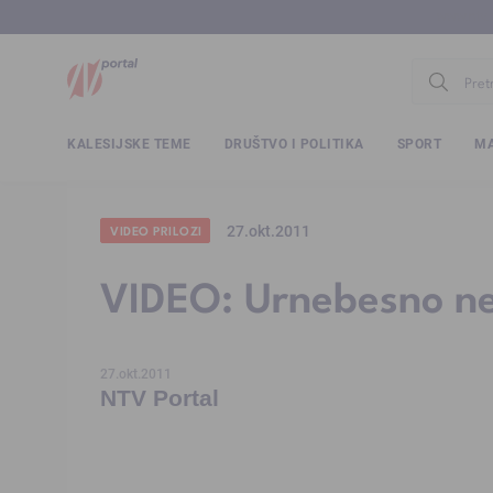
www.ntv.
KALESIJSKE TEME
DRUŠTVO I POLITIKA
SPORT
MA
27.okt.2011
VIDEO PRILOZI
VIDEO: Urnebesno ner
27.okt.2011
NTV Portal