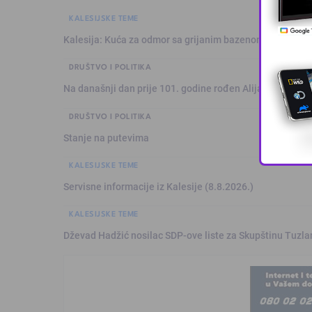
KALESIJSKE TEME
Kalesija: Kuća za odmor sa grijanim bazenom
DRUŠTVO I POLITIKA
Na današnji dan prije 101. godine rođen Alija Izetbegović
DRUŠTVO I POLITIKA
Stanje na putevima
KALESIJSKE TEME
Servisne informacije iz Kalesije (8.8.2026.)
KALESIJSKE TEME
Dževad Hadžić nosilac SDP-ove liste za Skupštinu Tuzl