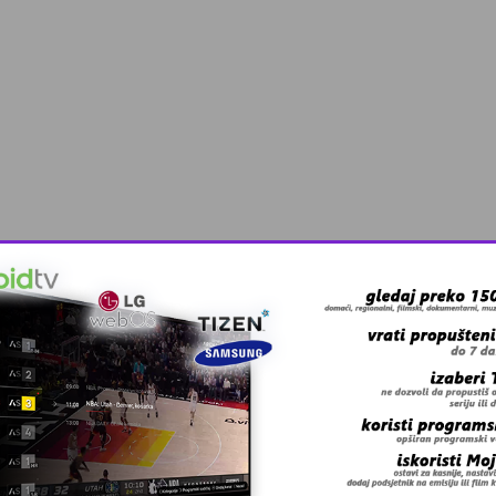
 grešku u tekstu?