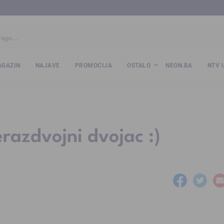
ba
www.kalesija.com
www.zvornik.ba
www.zivinice.org
www.kale
GAZIN
NAJAVE
PROMOCIJA
OSTALO
NEON.BA
NTV 
azdvojni dvojac :)