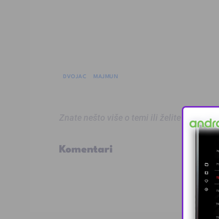
DVOJAC
MAJMUN
Znate nešto više o temi ili želite prijaviti
Komentari