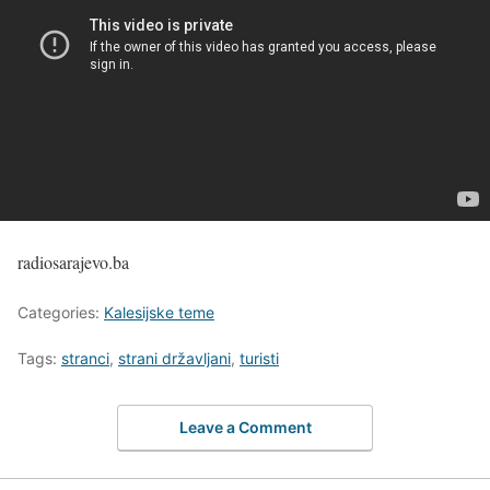
radiosarajevo.ba
Categories:
Kalesijske teme
Tags:
stranci
,
strani državljani
,
turisti
Leave a Comment