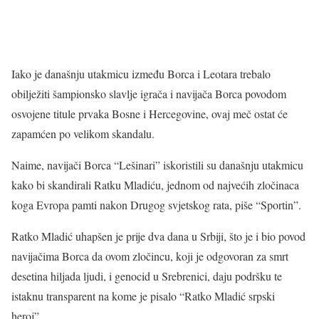
Iako je današnju utakmicu između Borca i Leotara trebalo
obilježiti šampionsko slavlje igrača i navijača Borca povodom
osvojene titule prvaka Bosne i Hercegovine, ovaj meč ostat će
zapamćen po velikom skandalu.
Naime, navijači Borca “Lešinari” iskoristili su današnju utakmicu
kako bi skandirali Ratku Mladiću, jednom od najvećih zločinaca
koga Evropa pamti nakon Drugog svjetskog rata, piše “Sportin”.
Ratko Mladić uhapšen je prije dva dana u Srbiji, što je i bio povod
navijačima Borca da ovom zločincu, koji je odgovoran za smrt
desetina hiljada ljudi, i genocid u Srebrenici, daju podršku te
istaknu transparent na kome je pisalo “Ratko Mladić srpski
heroj”.