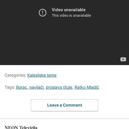
Categories:
Kalesijske teme
Tags:
Borac
,
navijači
,
proslava titule
,
Ratko Mladić
Leave a Comment
NEON Televizija