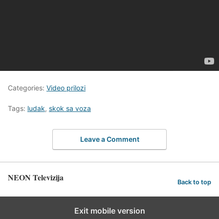
Categories:
Video prilozi
Tags:
ludak
,
skok sa voza
Leave a Comment
NEON Televizija
Back to top
Exit mobile version