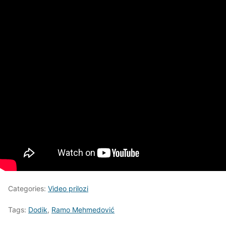
Categories:
Video prilozi
Tags:
Dodik
,
Ramo Mehmedović