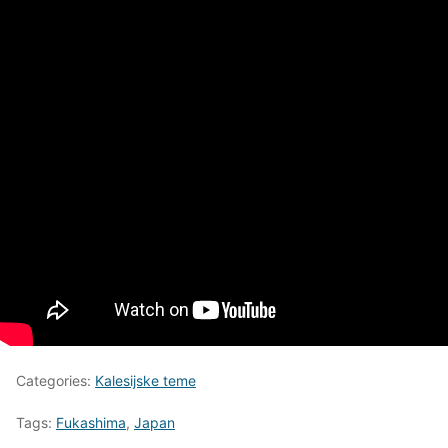
Categories:
Kalesijske teme
Tags:
Fukashima
,
Japan