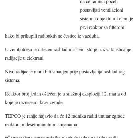
da će radnici početi
postavljati ventilacioni
sistem u objektu u kojem je
prvi reaktor sa filterom
kako bi prikupili radioaktivne čestice iz vazduha.
U zemljotresu je oštećen rashladni sistem, što je izazvalo isticanje
radijacije u elektrani.
Nivo radijacije mora biti smanjen prije postavljanja rashladnog
sistema.
Reaktor broj jedan oštećen je u snažnoj eksploziji 12. marta od
koje je raznesen i krov zgrade.
TEPCO je ranije najavio da će 12 radnika raditi unutar zgrade
reaktora u desetominutnim smjenama.
“Četvoročlane grupe radnika ulazit će jedna po jedna radi i