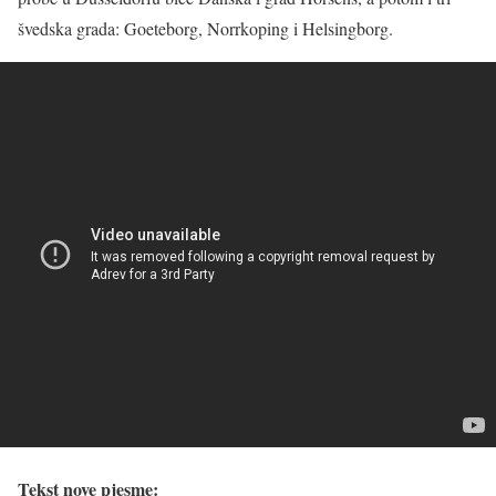
švedska grada: Goeteborg, Norrkoping i Helsingborg.
Tekst nove pjesme: