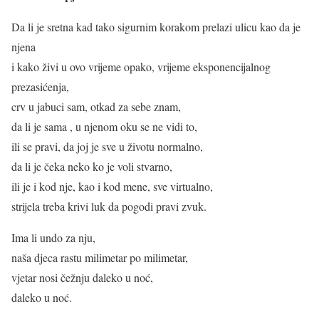
Da li je sretna kad tako sigurnim korakom prelazi ulicu kao da je
njena
i kako živi u ovo vrijeme opako, vrijeme eksponencijalnog
prezasićenja,
crv u jabuci sam, otkad za sebe znam,
da li je sama , u njenom oku se ne vidi to,
ili se pravi, da joj je sve u životu normalno,
da li je čeka neko ko je voli stvarno,
ili je i kod nje, kao i kod mene, sve virtualno,
strijela treba krivi luk da pogodi pravi zvuk.
Ima li undo za nju,
naša djeca rastu milimetar po milimetar,
vjetar nosi čežnju daleko u noć,
daleko u noć.