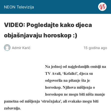
NEON Televizija
VIDEO: Pogledajte kako djeca
objašnjavaju horoskop :)
Admir Karić
15 godina ago
Na jednoj od najgledanijih emisiji na
TV Avali, ‘Kefalici’, djeca su
odgovorila na pitanje šta je
horoskop. Njihova mišljenja o
horoskopu ne mogu biti ništa manje
pametna od mišljenja ‘stručnjaka’, ali svakako mogu biti
zabavnija.