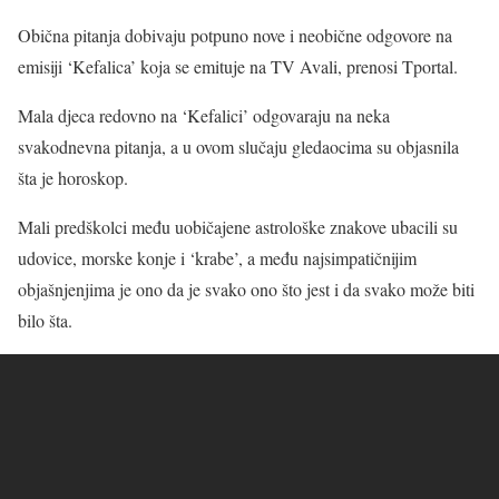
Obična pitanja dobivaju potpuno nove i neobične odgovore na
emisiji ‘Kefalica’ koja se emituje na TV Avali, prenosi Tportal.
Mala djeca redovno na ‘Kefalici’ odgovaraju na neka
svakodnevna pitanja, a u ovom slučaju gledaocima su objasnila
šta je horoskop.
Mali predškolci među uobičajene astrološke znakove ubacili su
udovice, morske konje i ‘krabe’, a među najsimpatičnijim
objašnjenjima je ono da je svako ono što jest i da svako može biti
bilo šta.