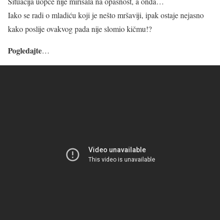
Situacija uopće nije mirisala na opasnost, a onda…
Iako se radi o mladiću koji je nešto mršaviji, ipak ostaje nejasno
kako poslije ovakvog pada nije slomio kičmu!?
Pogledajte
…