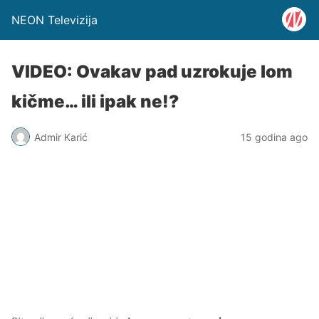
NEON Televizija
VIDEO: Ovakav pad uzrokuje lom
kičme… ili ipak ne!?
Admir Karić
15 godina ago