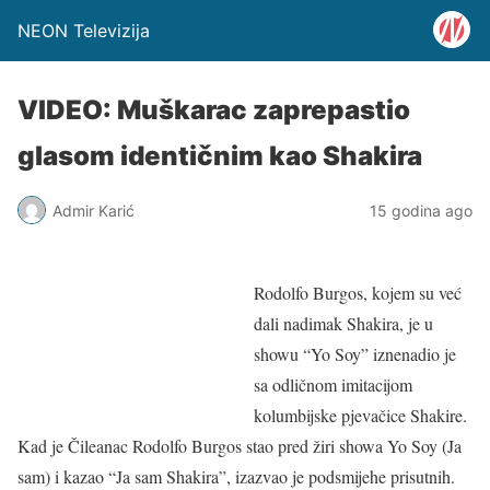
NEON Televizija
VIDEO: Muškarac zaprepastio
glasom identičnim kao Shakira
Admir Karić
15 godina ago
Rodolfo Burgos, kojem su već
dali nadimak Shakira, je u
showu “Yo Soy” iznenadio je
sa odličnom imitacijom
kolumbijske pjevačice Shakire.
Kad je Čileanac Rodolfo Burgos stao pred žiri showa Yo Soy (Ja
sam) i kazao “Ja sam Shakira”, izazvao je podsmijehe prisutnih.