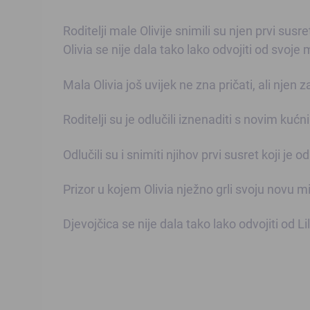
Roditelji male Olivije snimili su njen prvi su
Olivia se nije dala tako lako odvojiti od svoje
Mala Olivia još uvijek ne zna pričati, ali njen z
Roditelji su je odlučili iznenaditi s novim ku
Odlučili su i snimiti njihov prvi susret koji je
Prizor u kojem Olivia nježno grli svoju novu m
Djevojčica se nije dala tako lako odvojiti od Li