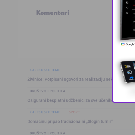
Komentari
KALESIJSKE TEME
Živinice: Potpisani ugovori za realizaciju nekoliko infras
DRUŠTVO I POLITIKA
Osigurani besplatni udžbenici za sve učenike osnovnih š
KALESIJSKE TEME
SPORT
Domaćinu pripao tradicionalni „Slogin turnir“
DRUŠTVO I POLITIKA