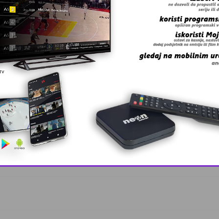
trukturnih …
kola u Tuzla …
This popup will close in:
10