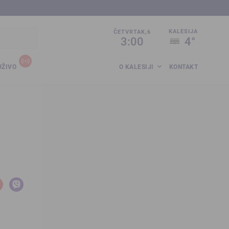
sija.co.ba
KALESIJA
ČETVRTAK,6
3:00
4°
UŽIVO
O KALESIJI
KONTAKT