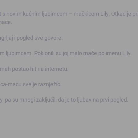
sret s novim kućnim ljubimcem – mačkicom Lily. Otkad je pr
 mace.
agrljaj i pogled sve govore.
ćnim ljubimcem. Poklonili su joj malo mače po imenu Lily.
 odmah postao hit na internetu.
ica-macu sve je raznježio.
ly, pa su mnogi zaključili da je to ljubav na prvi pogled.