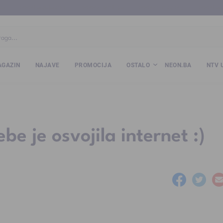
ba
www.kalesija.com
www.zvornik.ba
www.zivinice.org
www.kale
GAZIN
NAJAVE
PROMOCIJA
OSTALO
NEON.BA
NTV 
e je osvojila internet :)