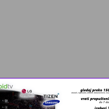
 grešku u tekstu?