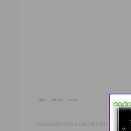
BEBA
LJUBAV
LOVE
Znate nešto više o temi ili želite prijaviti