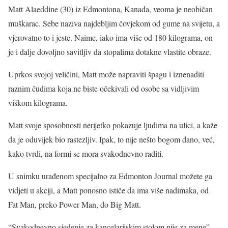
Matt Alaeddine (30) iz Edmontona, Kanada, veoma je neobičan
muškarac. Sebe naziva najdebljim čovjekom od gume na svijetu, a
vjerovatno to i jeste. Naime, iako ima više od 180 kilograma, on
je i dalje dovoljno savitljiv da stopalima dotakne vlastite obraze.
Uprkos svojoj veličini, Matt može napraviti špagu i iznenaditi
raznim čudima koja ne biste očekivali od osobe sa vidljivim
viškom kilograma.
Matt svoje sposobnosti nerijetko pokazuje ljudima na ulici, a kaže
da je oduvijek bio rastezljiv. Ipak, to nije nešto bogom dano, već,
kako tvrdi, na formi se mora svakodnevno raditi.
U snimku urađenom specijalno za Edmonton Journal možete ga
vidjeti u akciji, a Matt ponosno ističe da ima više nadimaka, od
Fat Man, preko Power Man, do Big Matt.
“Svakodnevno sjedenje za kancelarijskim stolom nije za mene”,