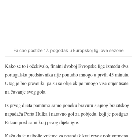
Falcao postiže 17. pogodak u Europskoj ligi ove sezone
Kako se to i očekivalo, finalni dvoboj Evropske lige između dva
portugalska predstavnika nije ponudio mnogo u prvih 45 minuta.
Ulog je bio preveliki, pa su se obje ekipe mnogo više orijentisale
na čuvanje svog gola.
Iz prvog dijela pamtimo samo poneku bravuru sjajnog brazilskog
napadača Porta Hulka i naravno gol za pobjedu, koji je postigao
Falcao pred sami kraj prvog dijela igre.
Kažu da je najbolje vrijeme za pogodak kraj prvog poluvremena.