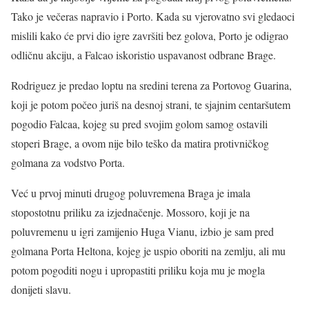
Tako je večeras napravio i Porto. Kada su vjerovatno svi gledaoci
mislili kako će prvi dio igre završiti bez golova, Porto je odigrao
odličnu akciju, a Falcao iskoristio uspavanost odbrane Brage.
Rodriguez je predao loptu na sredini terena za Portovog Guarina,
koji je potom počeo juriš na desnoj strani, te sjajnim centaršutem
pogodio Falcaa, kojeg su pred svojim golom samog ostavili
stoperi Brage, a ovom nije bilo teško da matira protivničkog
golmana za vodstvo Porta.
Već u prvoj minuti drugog poluvremena Braga je imala
stopostotnu priliku za izjednačenje. Mossoro, koji je na
poluvremenu u igri zamijenio Huga Vianu, izbio je sam pred
golmana Porta Heltona, kojeg je uspio oboriti na zemlju, ali mu
potom pogoditi nogu i upropastiti priliku koja mu je mogla
donijeti slavu.