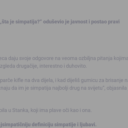
šta je simpatija?“ oduševio je javnost i postao pravi
 djeca daju svoje odgovore na veoma ozbiljna pitanja kojim
 izgleda drugačije, interestno i duhovito.
parče kifle na dva dijela, i kad dijeliš gumicu za brisanje 
naju da im je simpatija najbolji drug na svijetu“, objasnila 
bila u Stanka, koji ima plave oči kao i ona.
simpatičniju definiciju simpatije i ljubavi.