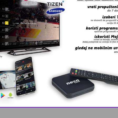
 grešku u tekstu?
This popup will close in:
10