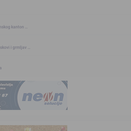
anskog kanton …
skovi i grmljav …
a