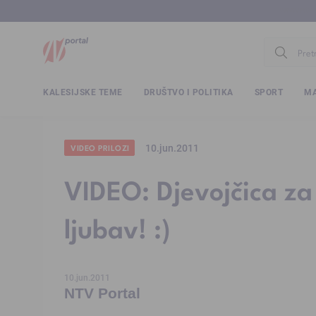
www.ntv.
KALESIJSKE TEME
DRUŠTVO I POLITIKA
SPORT
MA
10.jun.2011
VIDEO PRILOZI
VIDEO: Djevojčica za 
ljubav! :)
10.jun.2011
NTV Portal