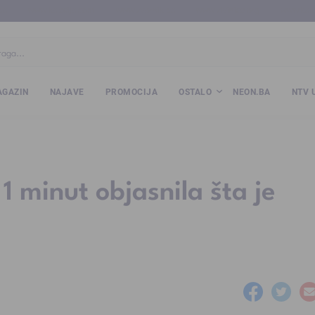
ba
www.kalesija.com
www.zvornik.ba
www.zivinice.org
www.kale
GAZIN
NAJAVE
PROMOCIJA
OSTALO
NEON.BA
NTV 
1 minut objasnila šta je