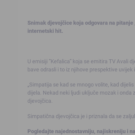
Snimak djevojčice koja odgovara na pitanje „
internetski hit.
U emisiji ”Kefalica” koja se emitira TV Avali
bave odrasli i to iz njihove prespektive uvijek
„Simpatija se kad se mnogo volite, kad dijelis 
dijela. Nekad neki ljudi uključe mozak i onda z
djevojčica.
Simpatična djevojčica je i priznala da se zalju
Pogledajte najednostavniju, najiskreniju i naj