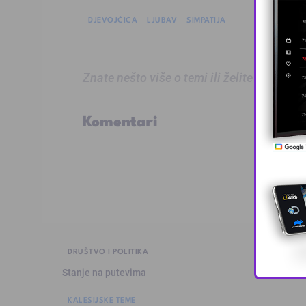
DJEVOJČICA
LJUBAV
SIMPATIJA
Znate nešto više o temi ili želite prijaviti
Komentari
DRUŠTVO I POLITIKA
Stanje na putevima
KALESIJSKE TEME