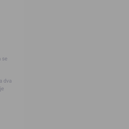
a se
na dva
je