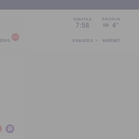
sija.co.ba
KALESIJA
SUBOTA,8
7:58
4°
UŽIVO
O KALESIJI
KONTAKT