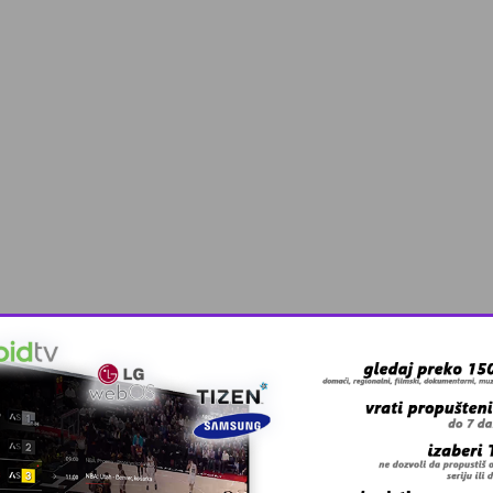
 grešku u tekstu?