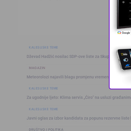
KALESIJSKE TEME
Dževad Hadžić nosilac SDP-ove liste za Skupštinu Tuzl
MAGAZIN
Meteorolozi najavili blagu promjenu vremena: Sutra plju
KALESIJSKE TEME
Za ugodnije ljeto: Klima servis „Ćiro“ na usluzi građanim
KALESIJSKE TEME
Javni oglas za izbor kandidata za popunu rezervne liste 
DRUŠTVO I POLITIKA