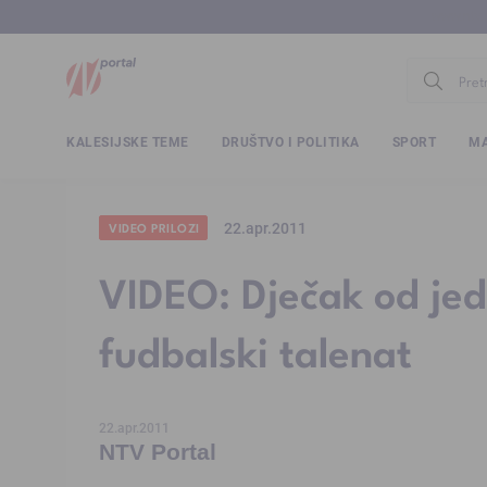
www.ntv.
KALESIJSKE TEME
DRUŠTVO I POLITIKA
SPORT
MA
22.apr.2011
VIDEO PRILOZI
VIDEO: Dječak od jed
fudbalski talenat
22.apr.2011
NTV Portal