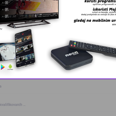
anskog kanton …
skovi i grmljav …
This popup will close in:
10
a
kvalifikovanih …