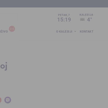
sija.co.ba
KALESIJA
PETAK,7
15:19
4°
UŽIVO
O KALESIJI
KONTAKT
oj