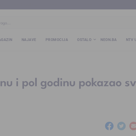
ba
www.kalesija.com
www.zvornik.ba
www.zivinice.org
www.kale
GAZIN
NAJAVE
PROMOCIJA
OSTALO
NEON.BA
NTV 
nu i pol godinu pokazao sv