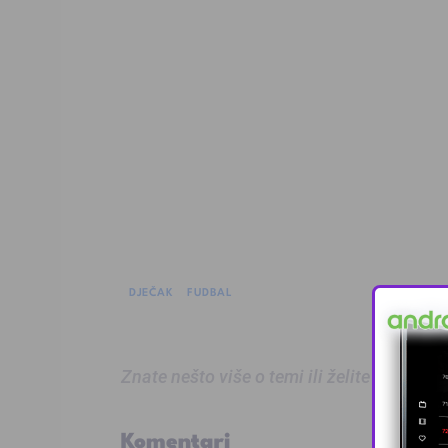
DJEČAK
FUDBAL
Znate nešto više o temi ili želite prijaviti
Komentari