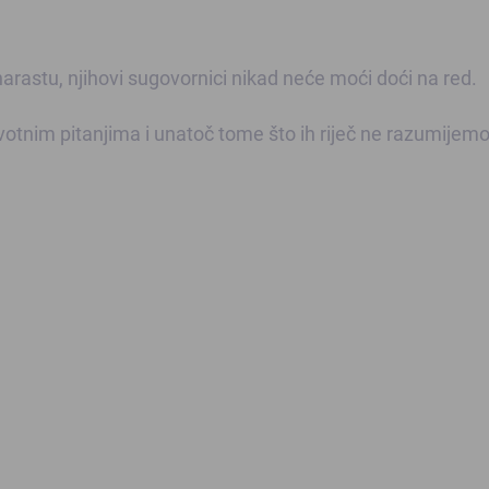
 narastu, njihovi sugovornici nikad neće moći doći na red.
votnim pitanjima i unatoč tome što ih riječ ne razumijemo,