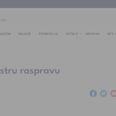
ba
www.kalesija.com
www.zvornik.ba
www.zivinice.org
www.kale
GAZIN
NAJAVE
PROMOCIJA
OSTALO
NEON.BA
NTV 
stru raspravu