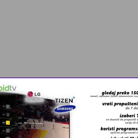
 grešku u tekstu?