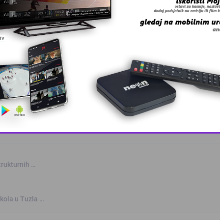
This popup will close in:
10
trukturnih …
kola u Tuzla …