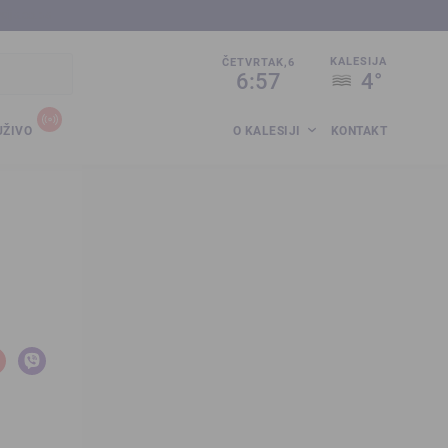
sija.co.ba
KALESIJA
ČETVRTAK,6
6:57
4°
UŽIVO
O KALESIJI
KONTAKT