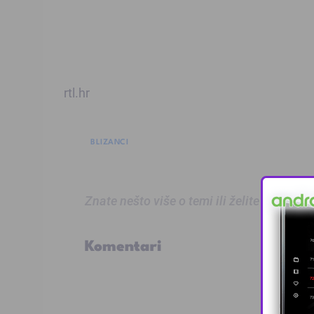
rtl.hr
BLIZANCI
Znate nešto više o temi ili želite prijaviti
Komentari