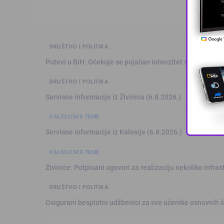
DRUŠTVO I POLITIKA
Putevi u BiH: Očekuje se pojačan intenzitet saobraćaja
DRUŠTVO I POLITIKA
Servisne informacije iz Živinica (6.8.2026.)
KALESIJSKE TEME
Servisne informacije iz Kalesije (6.8.2026.)
KALESIJSKE TEME
Živinice: Potpisani ugovori za realizaciju nekoliko infras
DRUŠTVO I POLITIKA
Osigurani besplatni udžbenici za sve učenike osnovnih š