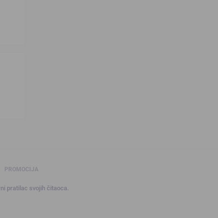
PROMOCIJA
ni pratilac svojih čitaoca.